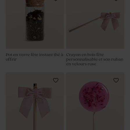
Pot en verre fête instant thé à
Crayon en bois fête
offrir
personnalisable et son ruban
en velours rose