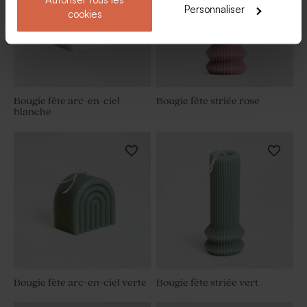
Personnaliser
cookies
Bougie fête arc-en-ciel
Bougie fête striée rose
blanche
Bougie fête arc-en-ciel verte
Bougie fête striée vert