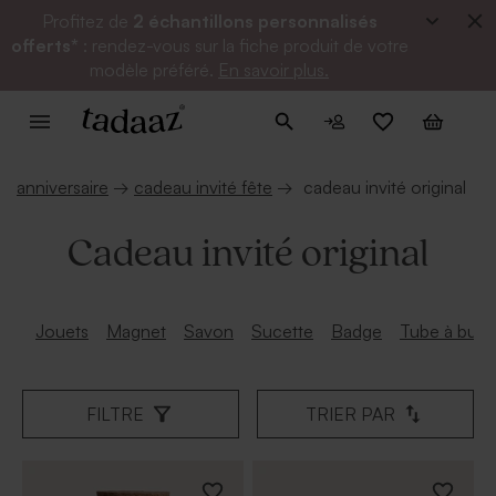
Profitez de
2 échantillons personnalisés
offerts*
: rendez-vous sur la fiche produit de votre
modèle préféré.
En savoir plus.
anniversaire
→
cadeau invité fête
→
cadeau invité original
Cadeau invité original
Jouets
Magnet
Savon
Sucette
Badge
Tube à bulle
FILTRE
TRIER PAR