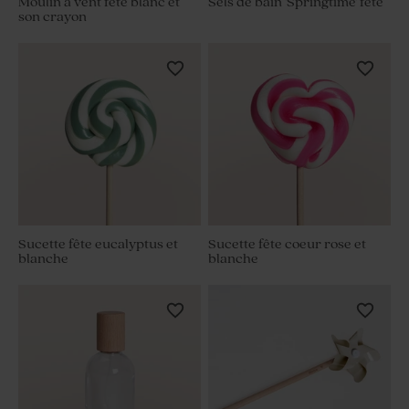
Moulin à vent fête blanc et
Sels de bain 'Springtime' fête
son crayon
Sucette fête eucalyptus et
Sucette fête coeur rose et
blanche
blanche