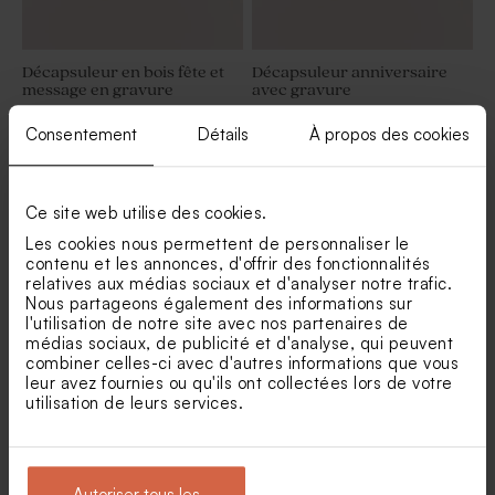
Décapsuleur en bois fête et
Décapsuleur anniversaire
message en gravure
avec gravure
Consentement
Détails
À propos des cookies
Ce site web utilise des cookies.
Les cookies nous permettent de personnaliser le
contenu et les annonces, d'offrir des fonctionnalités
relatives aux médias sociaux et d'analyser notre trafic.
Nous partageons également des informations sur
l'utilisation de notre site avec nos partenaires de
médias sociaux, de publicité et d'analyse, qui peuvent
combiner celles-ci avec d'autres informations que vous
Bougie en verre anniversaire
Diffuseur de parfum
leur avez fournies ou qu'ils ont collectées lors de votre
et liège
anniversaire en verre
utilisation de leurs services.
Autoriser tous les