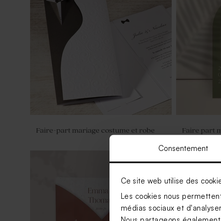
Faire-part mariage costume et robe
Faire part 
carton invit
Consentement
Ce site web utilise des cooki
Les cookies nous permettent 
médias sociaux et d'analyser 
Nous partageons également de