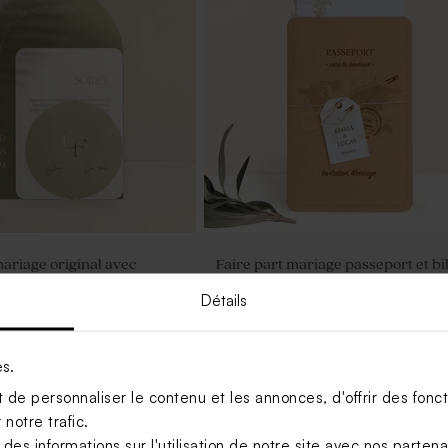
mariage original avec
Faire part mariage passeport et bil
ation
de voyage
Détails
es.
de personnaliser le contenu et les annonces, d'offrir des foncti
notre trafic.
s informations sur l'utilisation de notre site avec nos parten