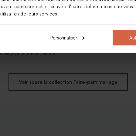
euvent combiner celles-ci avec d'autres informations que vous le
tilisation de leurs services.
Personnaliser
Aut
mariage pochette terracotta
Voir toute la collection Faire-part mariage