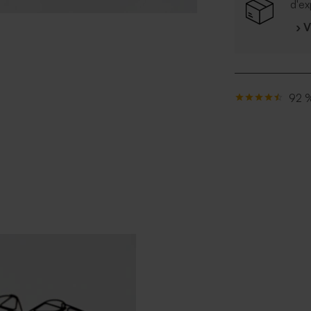
d'ex
› 
92 %