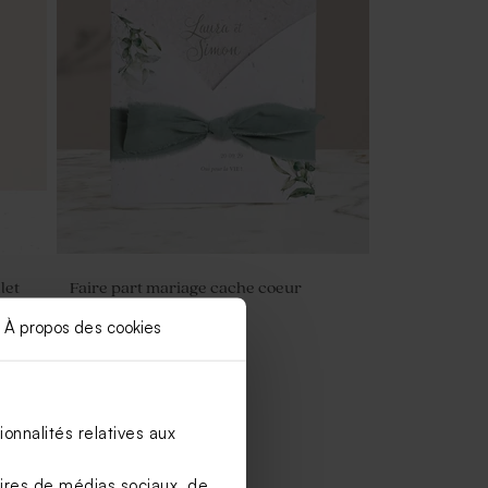
let
Faire part mariage cache coeur
champêtre
À propos des cookies
onnalités relatives aux
aires de médias sociaux, de