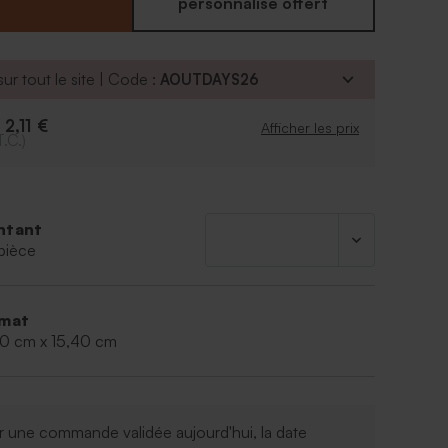
es pour la personnalisation de votre faire part
personnalisé offert
 proches seront forcément émerveillés lorsqu'ils
itation mariage entre les mains !
 livré non monté.
ur tout le site | Code :
AOUTDAYS26
llons © - Réf. : 103.055
2,11 €
e
Afficher les prix
T.C.)
ntant
pièce
mat
40 cm x 15,40 cm
 une commande validée aujourd'hui, la date