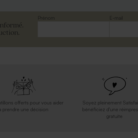
Prénom
E-mail
informé.
uction.
arrée mariage rouille
Enveloppe mariage carrée eucaly
tillons offerts pour vous aider
Soyez pleinement Satisfai
à prendre une décision
bénéficiez d'une réimpres
gratuite