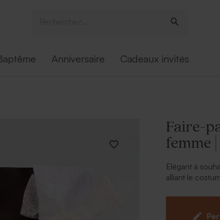
Baptême
Anniversaire
Cadeaux invités
Faire-p
femme |
Elégant à souha
alliant le cost
le grand jour. U
un effet encore 
part mariage ori
Per