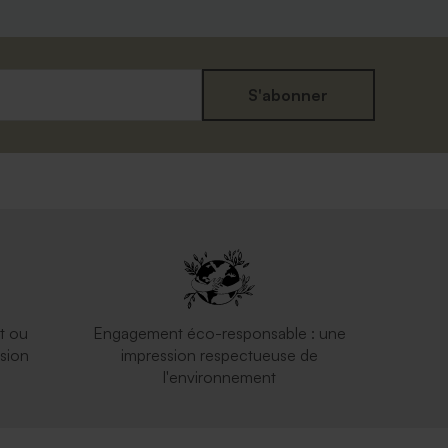
S'abonner
ptus
Enveloppe blanche autocollante
t ou
Engagement éco-responsable : une
sion
impression respectueuse de
l'environnement