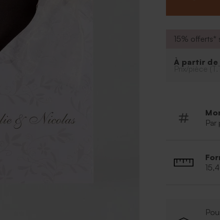
Restez vous-mêm
de mariage, vos
auront votre inv
*Ce modèle est
15% offerts* s
Collection Papi
À partir d
Prix/pièce (T.
Mo
Par 
For
15,
Pour