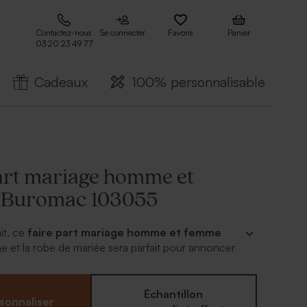
Contactez-nous
Se connecter
Favoris
Panier
03 20 23 49 77
Cadeaux
100% personnalisable
art mariage homme et
 Buromac 103055
it, ce
faire part mariage homme et femme
ume et la robe de mariée sera parfait pour annoncer
n joli noeud en organza blanc est livré d'office pour
plus chic. Il ne vous reste plus qu'à choix ce faire
ginal et le personnaliser avec votre texte mariage.
Échantillon
sonnaliser