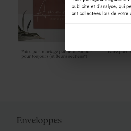
publicité et d'analyse, qui p
ont collectées lors de votre u
Faire part mariage pochette Amour
Faire part 
pour toujours (et fleurs séchées*)
Enveloppes