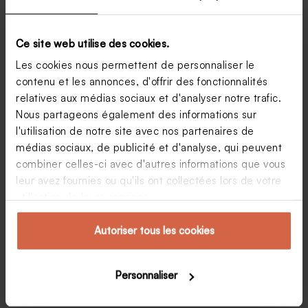
Ce site web utilise des cookies.
Les cookies nous permettent de personnaliser le
contenu et les annonces, d'offrir des fonctionnalités
relatives aux médias sociaux et d'analyser notre trafic.
Nous partageons également des informations sur
l'utilisation de notre site avec nos partenaires de
médias sociaux, de publicité et d'analyse, qui peuvent
L’Atelier de Solène : des bijoux dorés pour
combiner celles-ci avec d'autres informations que vous
sublimer votre tenue de mariée
leur avez fournies ou qu'ils ont collectées lors de votre
#Coupdecœur : découvrez les bijoux dorés de
utilisation de leurs services.
l’Atelier de Solène Nous avons découvert Solène sur
Instagram et on doit le dire, le coup de cœur a été
immédiat pour ses magnifiques bijoux ! À 25
Autoriser tous les cookies
ans, elle est…
Marion
2 février 2018
Personnaliser