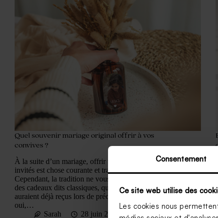
Quel souvenir mariage original offrir à vos
convives ?
Consentement
À la suite d’un mariage, offrir un présent aux
invités est chose courante et traditionnelle.
Cependant, la tradition ne vous restreint pas à offrir
des cadeaux dits classiques, que vos convives
Ce site web utilise des cooki
auraient déjà reçus lors de précédents mariages. Eh
oui,…
Les cookies nous permettent 
Sarah
28 juin 2018
médias sociaux et d'analyser 