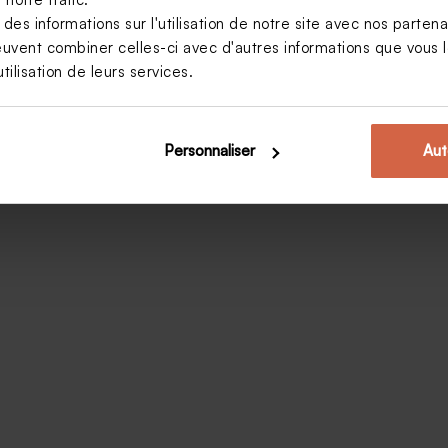
Rebecca Vanderbeke
28 juin 2015
événe
s informations sur l'utilisation de notre site avec nos parten
coupl
aidons
euvent combiner celles-ci avec d'autres informations que vous le
tilisation de leurs services.
Personnaliser
Aut