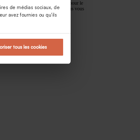
ment un moment encore plus jovial pour le
aires de médias sociaux, de
e. Vous manquez d’inspiration ? Nous vous
 volontiers !
ur avez fournies ou qu'ils
Sophie
23 février 2015
oriser tous les cookies