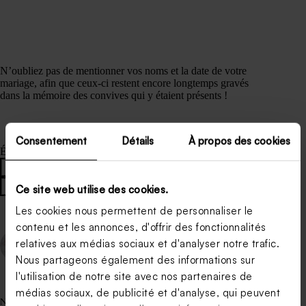
N’oubliez pas de mentionner vos noms et la date de votre
mariage, afin que ceux-ci restent encore longtemps gravés
dans la mémoire des convives qui y étaient présents !
Consentement
Détails
À propos des cookies
Étiquettes
#
remerciement mariage
#
remerciement mariage personnalisé
Ce site web utilise des cookies.
Les cookies nous permettent de personnaliser le
contenu et les annonces, d'offrir des fonctionnalités
relatives aux médias sociaux et d'analyser notre trafic.
PRÉCÉDENT
SUIVANT
Nous partageons également des informations sur
l'utilisation de notre site avec nos partenaires de
médias sociaux, de publicité et d'analyse, qui peuvent
Nos articles les plus lus.