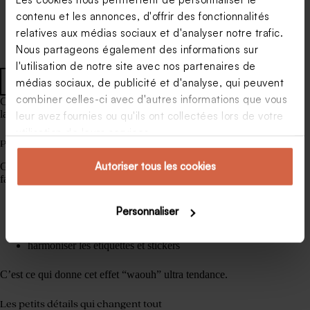
Faire part mariage
Faire part mariage
contenu et les annonces, d'offrir des fonctionnalités
pochette terracotta
photo calque et dorure
relatives aux médias sociaux et d'analyser notre trafic.
Nous partageons également des informations sur
l'utilisation de notre site avec nos partenaires de
Tous les faire part
médias sociaux, de publicité et d'analyse, qui peuvent
combiner celles-ci avec d'autres informations que vous
Chez Tadaaz, de nombreuses collections permettent de garder
la même ambiance du début à la fin du mariage.
leur avez fournies ou qu'ils ont collectées lors de votre
utilisation de leurs services.
Personnalisez chaque détail
Autoriser tous les cookies
Grâce à notre outil de personnalisation, vous pouvez
facilement :
reprendre les mêmes couleurs
Personnaliser
utiliser la même typographie
ajouter les mêmes illustrations
harmoniser les étiquettes et stickers
C’est ce qui donne cet effet “waouh” ultra tendance.
Les petits détails qui changent tout