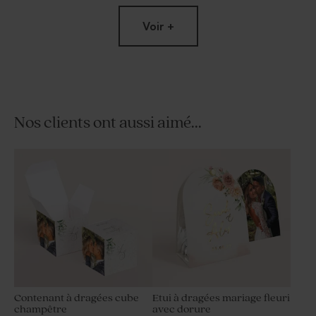
Voir +
Nos clients ont aussi aimé...
Menu mariage thème
Carte remerciement
champêtre
mariage thème champêtre
Contenant à dragées cube
Etui à dragées mariage fleuri
champêtre
avec dorure