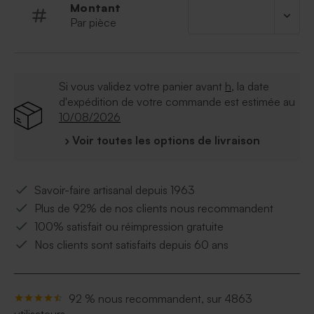
Ce contenant à dragées est vendu avec un
Montant
sachet transparent pour les dragées et une
Par pièce
attache parisienne pour assembler l'ensemble
Si vous validez votre panier avant
h
, la date
d'expédition de votre commande est estimée au
10/08/2026
› Voir toutes les options de livraison
Savoir-faire artisanal depuis 1963
Plus de 92% de nos clients nous recommandent
100% satisfait ou réimpression gratuite
Nos clients sont satisfaits depuis 60 ans
92 % nous recommandent, sur 4863