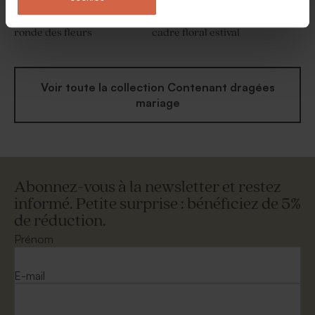
Etui à dragées mariage la
Etui à dragées mariage
ronde des fleurs
cadre floral estival
Voir toute la collection Contenant dragées
mariage
Abonnez-vous à la newsletter et restez
informé. Petite surprise : bénéficiez de 5%
de réduction.
Prénom
E-mail