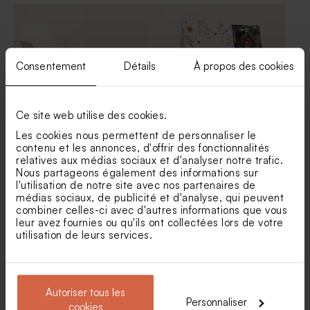
Carton réponse mariage
Carton invitation mariage
fleurs champêtres
fleurs champêtres
Consentement
Détails
À propos des cookies
Ce site web utilise des cookies.
Les cookies nous permettent de personnaliser le
contenu et les annonces, d'offrir des fonctionnalités
Contenant à dragées
Contenant à dragées
relatives aux médias sociaux et d'analyser notre trafic.
mariage bouquet floral rose
mariage fleurs des champs
Nous partageons également des informations sur
et blanc
Sticker autocollant mariage
Etiquette prénoms mariage
l'utilisation de notre site avec nos partenaires de
thème champêtre
champêtre
médias sociaux, de publicité et d'analyse, qui peuvent
combiner celles-ci avec d'autres informations que vous
leur avez fournies ou qu'ils ont collectées lors de votre
utilisation de leurs services.
Autoriser tous les
Personnaliser
cookies