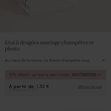
Etui à dragées mariage champêtre et
photo
Au cœur de la nature, ce thème champêtre vous
accompagnera jusqu'aux cadeaux pour invités. Garni
de douces sucreries, cet étui à dragées se
15% offerts* sur tout le site | Code :
AOUTDAYS26
personnalise de votre plus beau sourire et de vos
prénoms.
À partir de
1,32 €
Afficher les prix
À retenir :
Prix/pièce (T.T.C.)
Peut contenir environ 12 dragées, 30 bonbons,
80 dragées lentilles
Dragées vendus séparément