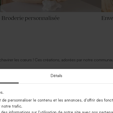
Broderie personnalisée
Enve
 chavirer les cœurs ! Ces créations, adorées par notre communau
Détails
es.
de personnaliser le contenu et les annonces, d'offrir des foncti
notre trafic.
s informations sur l'utilisation de notre site avec nos parten