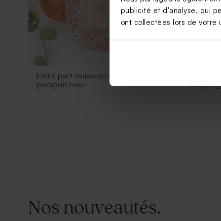
publicité et d'analyse, qui p
ont collectées lors de votre u
Faire part naissance oval liberty et
Faire pa
pompon rose
calque p
Nos nouveautés.