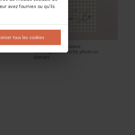
ur avez fournies ou qu'ils
oriser tous les cookies
 et
Faire part naissance
rectangulaire vichy photo et
dorure