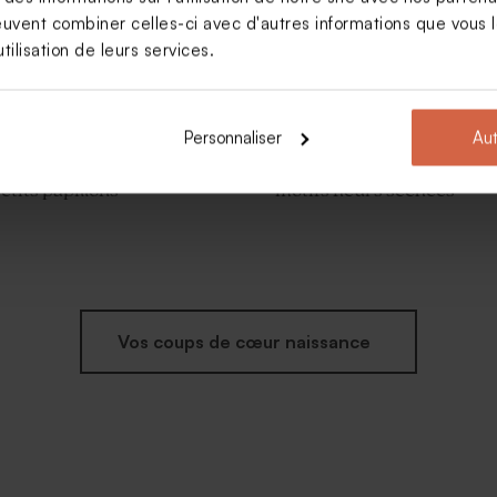
euvent combiner celles-ci avec d'autres informations que vous le
tilisation de leurs services.
Personnaliser
Aut
rt naissance rond et
Faire part naissance arche
etits papillons
motifs fleurs séchées
Vos coups de cœur naissance