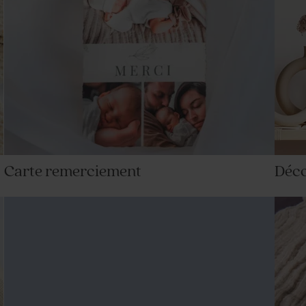
Carte remerciement
Déc