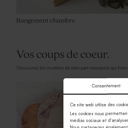
Rangement chambre
Vos coups de coeur.
Découvrez les modèles de faire part naissance qui font
Consentement
Ce site web utilise des cooki
Les cookies nous permettent 
médias sociaux et d'analyser 
Nous partageons également de