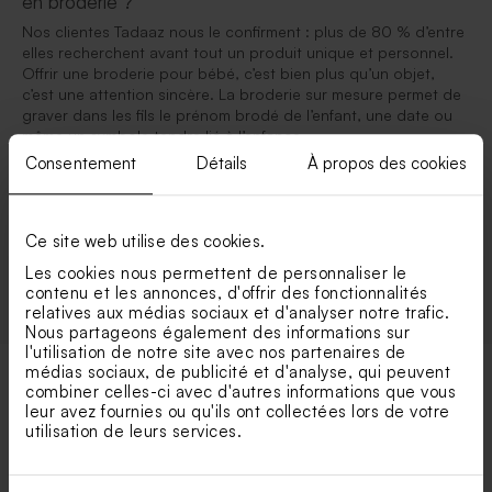
en broderie ?
Nos clientes Tadaaz nous le confirment : plus de 80 % d’entre
elles recherchent avant tout un produit unique et personnel.
Offrir une broderie pour bébé, c’est bien plus qu’un objet,
c’est une attention sincère. La broderie sur mesure permet de
graver dans les fils le prénom brodé de l’enfant, une date ou
même un symbole tendre lié à l’enfance.
Ainsi, une broderie naissance devient une véritable capsule de
Consentement
Détails
À propos des cookies
souvenirs que les parents garderont précieusement.
Des broderies personnalisées qui suivent l’enfant
Ce site web utilise des cookies.
Avec Tadaaz, chaque création est pensée pour accompagner
votre bébé dans ses premiers instants. De la broderie pour
Les cookies nous permettent de personnaliser le
contenu et les annonces, d'offrir des fonctionnalités
relatives aux médias sociaux et d'analyser notre trafic.
Nous partageons également des informations sur
l'utilisation de notre site avec nos partenaires de
médias sociaux, de publicité et d'analyse, qui peuvent
combiner celles-ci avec d'autres informations que vous
Vos catégories préférées
leur avez fournies ou qu'ils ont collectées lors de votre
utilisation de leurs services.
Diffuseur de parfum