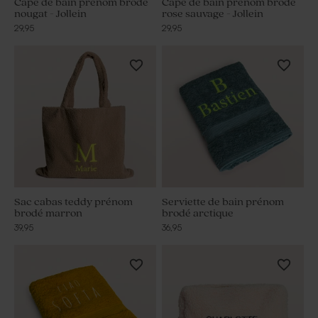
Cape de bain prénom brodé
Cape de bain prénom brodé
nougat - Jollein
rose sauvage - Jollein
29,95
29,95
Sac cabas teddy prénom
Serviette de bain prénom
brodé marron
brodé arctique
39,95
36,95