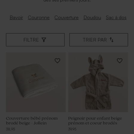
Bavoir
Couronne
Couverture
Doudou
Sac à dos
S
FILTRE
TRIER PAR
Couverture bébé prénom
Peignoir pour enfant beige
brodé beige - Jollein
prénom et coeur brodés
38,95
39,95