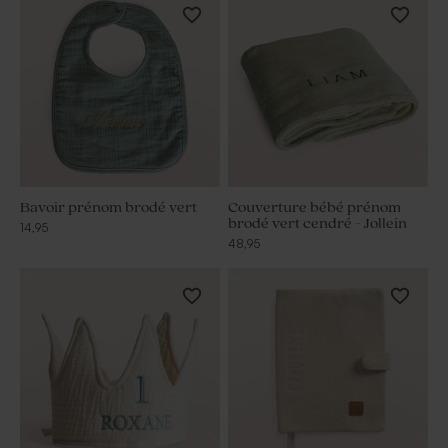
Bavoir prénom brodé vert
Couverture bébé prénom
brodé vert cendré - Jollein
14,95
48,95