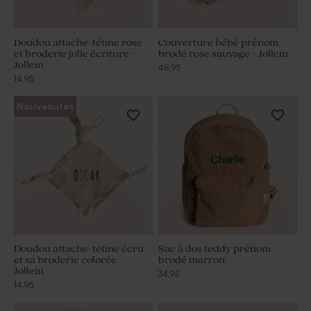
Doudou attache-tétine rose
Couverture bébé prénom
et broderie jolie écriture -
brodé rose sauvage - Jollein
Jollein
48,95
14,95
Nouveautés
Doudou attache-tétine écru
Sac à dos teddy prénom
et sa broderie colorée -
brodé marron
Jollein
34,95
14,95