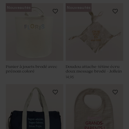
Nouveautés
Nouveautés
Panier à jouets brodé avec
Doudou attache-tétine écru
prénom coloré
doux message brodé - Jollein
14,95