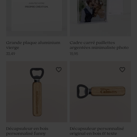
Grande plaque aluminium
Cadre carré paillettes
vierge
argentées minimaliste photo
33,49
15,95
Décapsuleur en bois
Décapsuleur personnalisé
personnalisé funny
original en bois & texte