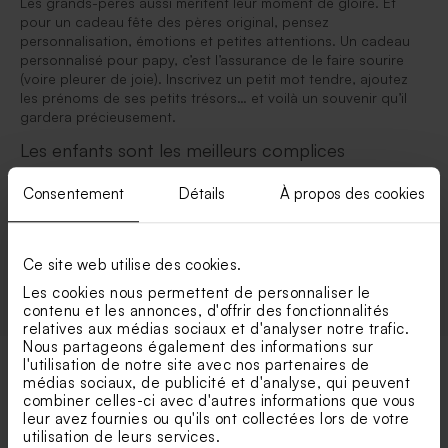
Les grands-pères aussi méritent leur moment de gloire. Et
pour un cadeau fête des pères original, pensez
personnalisation, émotions et petites attentions. Un cadeau
personnalisé pour papy, c’est l’assurance de le faire sourire
(voire pleurer de joie). Inscrivez un petit mot tendre, ajoutez
les prénoms de ses petits trésors… et voilà un souvenir qu’il
gardera précieusement.
Les enfants sont les meilleurs complices
Chez Tadaaz, on le sait : les enfants adorent offrir quelque
Consentement
Détails
À propos des cookies
chose “qu’ils ont fait eux-mêmes” à leur papy. Bonne nouvelle :
notre outil de personnalisation est ultra simple à utiliser, même
pour eux ! En quelques clics, ils peuvent créer un cadeau pour
un papy unique : étiquette pour bouteille de vin, magnet
Ce site web utilise des cookies.
Les cookies nous permettent de personnaliser le
contenu et les annonces, d'offrir des fonctionnalités
relatives aux médias sociaux et d'analyser notre trafic.
Nous partageons également des informations sur
l'utilisation de notre site avec nos partenaires de
médias sociaux, de publicité et d'analyse, qui peuvent
Peut-on personnaliser tous les cadeaux
combiner celles-ci avec d'autres informations que vous
pour papy ?
leur avez fournies ou qu'ils ont collectées lors de votre
utilisation de leurs services.