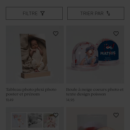
FILTRE
TRIER PAR
Tableau photo plexi photo
Boule à neige coeurs photo et
poster et prénom
texte design poisson
19,49
14,95