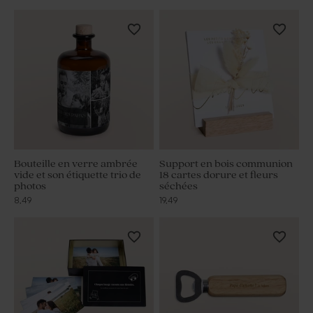
Bouteille en verre ambrée
Support en bois communion
vide et son étiquette trio de
18 cartes dorure et fleurs
photos
séchées
8,49
19,49