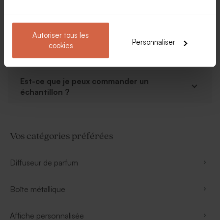
Combien de temps faut-il pour recevoir
un cadeau personnalisé ?
Autoriser tous les
Personnaliser
Et si je me trompe dans ma
cookies
personnalisation ?
Est-ce que je peux commander un
échantillon ?
Vos catégories préférées
Diffuseur de parfum
Boîte métallique
Affiche personnalisée