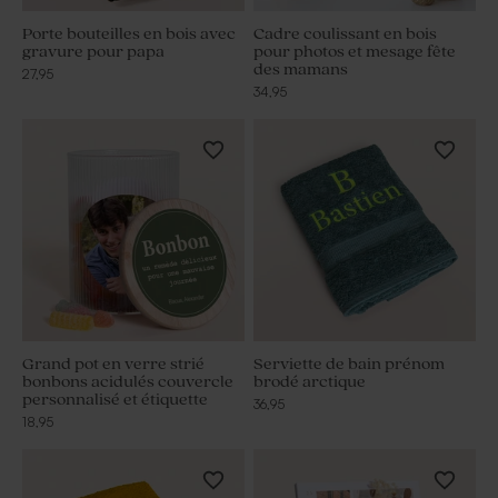
Porte bouteilles en bois avec
Cadre coulissant en bois
gravure pour papa
pour photos et mesage fête
des mamans
27,95
34,95
Grand pot en verre strié
Serviette de bain prénom
bonbons acidulés couvercle
brodé arctique
personnalisé et étiquette
36,95
18,95