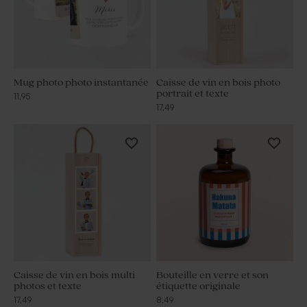
Mug photo photo instantanée
Caisse de vin en bois photo
portrait et texte
11,95
17,49
Caisse de vin en bois multi
Bouteille en verre et son
photos et texte
étiquette originale
17,49
8,49