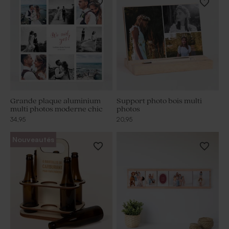
Grande plaque aluminium
Support photo bois multi
multi photos moderne chic
photos
34,95
20,95
Nouveautés