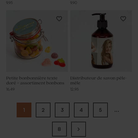
9,95
9,90
Petite bonbonnière texte
Distributeur de savon pêle-
doré + assortiment bonbons
mêle
16,49
12,95
1
2
3
4
5
...
8