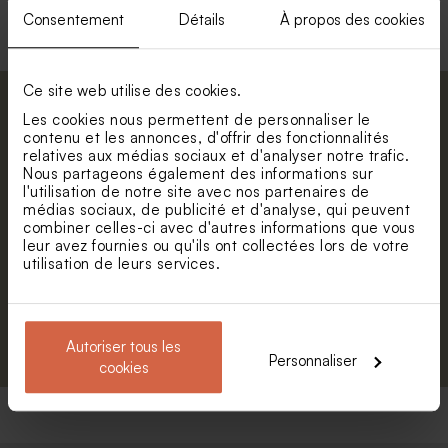
Consentement
Détails
À propos des cookies
Ce site web utilise des cookies.
Abonnez-vous à la newsletter et restez
Les cookies nous permettent de personnaliser le
informé. Petite surprise : bénéficiez de 5%
contenu et les annonces, d'offrir des fonctionnalités
relatives aux médias sociaux et d'analyser notre trafic.
de réduction.
Valisette dinosaure
Nous partageons également des informations sur
géométrique
Prénom
l'utilisation de notre site avec nos partenaires de
médias sociaux, de publicité et d'analyse, qui peuvent
combiner celles-ci avec d'autres informations que vous
E-mail
leur avez fournies ou qu'ils ont collectées lors de votre
utilisation de leurs services.
S'abonner
Autoriser tous les
Personnaliser
cookies