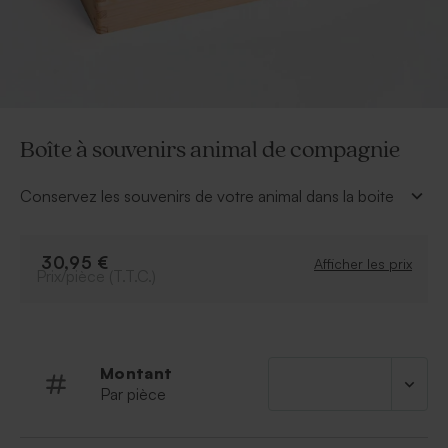
Boîte à souvenirs animal de compagnie
Conservez les souvenirs de votre animal dans la boite
à souvenir. Cette jolie boite en bois personnalisée avec
le texte et la photo de votre choix pourra renfermer
ses jouets préférés. Pratique avec ses poignées.
30,95 €
Afficher les prix
Prix/pièce (T.T.C.)
* Dimensions : L 30 cm x l 19,8 cm x H 13,2 cm
* Boite en bois avec charnière avec le texte de votre
choix
Montant
Par pièce