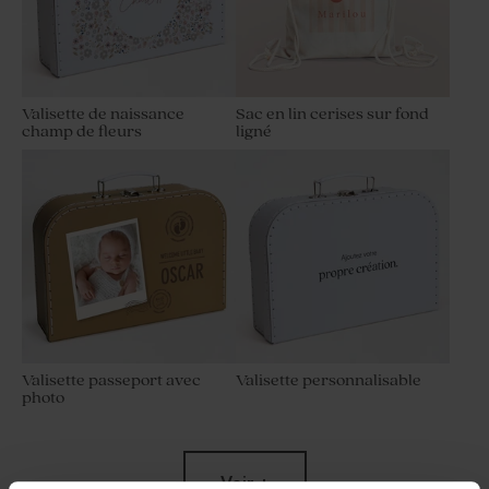
Valisette de naissance
Sac en lin cerises sur fond
champ de fleurs
ligné
Valisette passeport avec
Valisette personnalisable
photo
Voir +