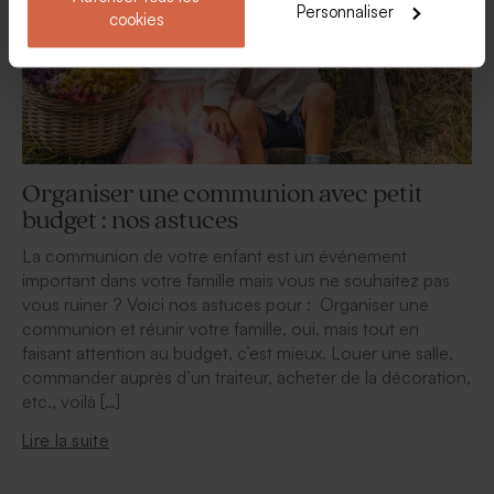
Personnaliser
cookies
Organiser une communion avec petit
budget : nos astuces
La communion de votre enfant est un événement
important dans votre famille mais vous ne souhaitez pas
vous ruiner ? Voici nos astuces pour : Organiser une
communion et réunir votre famille, oui, mais tout en
faisant attention au budget, c’est mieux. Louer une salle,
commander auprès d’un traiteur, acheter de la décoration,
etc., voilà […]
Lire la suite