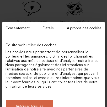
Soyez pleinement
Engagement éco-
Satisfait ou
responsable : une
Consentement
Détails
À propos des cookies
bénéficiez d'une
impression
réimpression gratuite
respectueuse de
l'environnement
Ce site web utilise des cookies.
Les cookies nous permettent de personnaliser le
contenu et les annonces, d'offrir des fonctionnalités
relatives aux médias sociaux et d'analyser notre trafic.
Nous partageons également des informations sur
l'utilisation de notre site avec nos partenaires de
médias sociaux, de publicité et d'analyse, qui peuvent
Pour plus d'inspiration.
combiner celles-ci avec d'autres informations que vous
leur avez fournies ou qu'ils ont collectées lors de votre
utilisation de leurs services.
Autoriser tous les