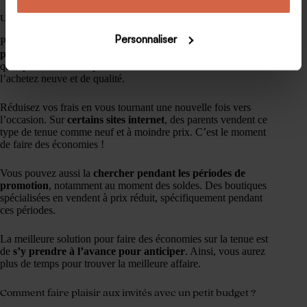
Une tenue de communion pour un petit budget
Personnaliser
Pour la cérémonie, votre enfant aura certainement besoin de
porter une aube de communion
. Cette longue robe blanche
qu’il portera une fois peut extrêmement coûter cher si vous
l’achetez neuve et de qualité.
Réduisez vos frais en vous tournant une nouvelle fois vers
l’occasion. Sur
certains sites internet
, des parents vendent ce
type de tenue comme neuf et à moindre prix. C’est le moment
de faire des économies !
Vous pouvez aussi la
chercher pendant les périodes de
promotion
, notamment au moment des soldes. Des boutiques
spécialisées en vendent à prix réduit, spécifiquement pendant
ces périodes.
La meilleure solution pour faire des économies sur la tenue est
de
s’y prendre à l’avance pour anticiper
. Ainsi, vous aurez
plus de temps pour trouver la meilleure affaire.
Comment faire plaisir aux invités avec un petit budget ?