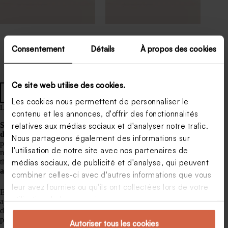
Guirlande communion
Guirlande communion
Consentement
Détails
À propos des cookies
effet vintage
joli noeud
Ce site web utilise des cookies.
Toute la décoration
Les cookies nous permettent de personnaliser le
Les décorations d’occasion
contenu et les annonces, d'offrir des fonctionnalités
Sur internet, dans les brocantes ou les boutiques
relatives aux médias sociaux et d'analyser notre trafic.
d’occasion
, vous trouverez mille et une choses à petit prix qui
Nous partageons également des informations sur
pourraient bien vous servir pour la décoration du lieu de
l'utilisation de notre site avec nos partenaires de
réception ainsi que de la table. Vous pouvez même choisir le
thème “vintage” pour cette communion et ainsi
mettre en
médias sociaux, de publicité et d'analyse, qui peuvent
avant quelques objets anciens récupérés
.
combiner celles-ci avec d'autres informations que vous
leur avez fournies ou qu'ils ont collectées lors de votre
En ligne, beaucoup de personnes vendent de la décoration
utilisation de leurs services.
ayant servi une fois pour une fête. Véritable caverne
d’Alibaba, ces sites regorgent de
pépites à petit prix
et vous
permettent de créer une décoration unique et moderne.
Autoriser tous les cookies