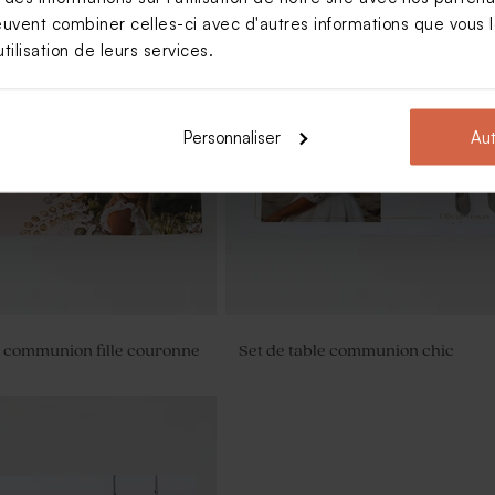
euvent combiner celles-ci avec d'autres informations que vous le
tilisation de leurs services.
emerciements de baptême
Carte de remerciement communi
et fleurs dorées
eucalyptus et fleurs dorées
Personnaliser
Aut
e communion fille couronne
Set de table communion chic