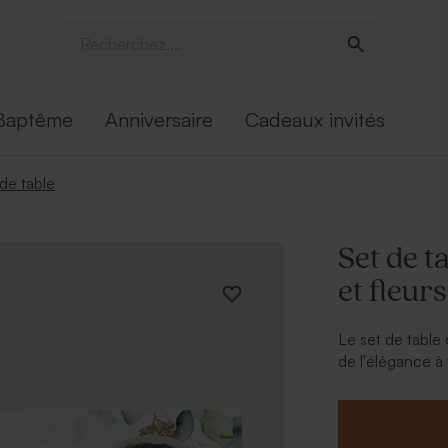
Baptême
Anniversaire
Cadeaux invités
 de table
Set de 
et fleur
Le set de table
de l'élégance à
l'honneur le co
communion ave
table communion