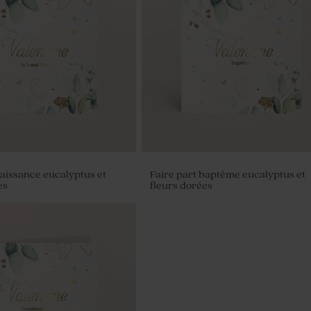
naissance eucalyptus et
Faire part baptême eucalyptus et
es
fleurs dorées