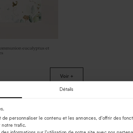
communion eucalyptus et
es
Voir +
Détails
es.
de personnaliser le contenu et les annonces, d'offrir des foncti
notre trafic.
s informations sur l'utilisation de notre site avec nos parten