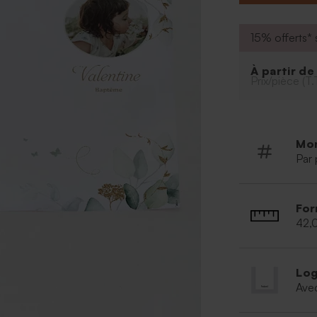
de communion i
15% offerts* s
À partir d
Prix/pièce (T.
Mo
Par 
For
42,
Log
Ave