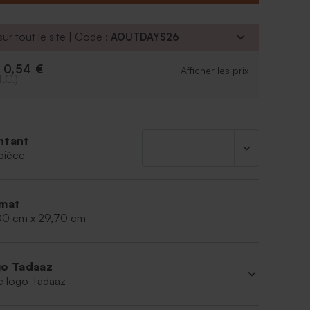
ssus de la même collection.
ur tout le site | Code :
AOUTDAYS26
0,54 €
e
Afficher les prix
T.C.)
ntant
pièce
mat
00 cm x 29,70 cm
o Tadaaz
c logo Tadaaz