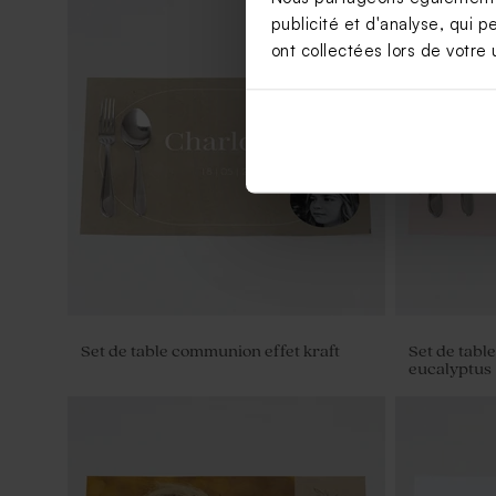
publicité et d'analyse, qui p
ont collectées lors de votre u
Sticker bougie baptême eucalyptus et
Carte de r
fleurs dorées
eucalyptus 
Set de table communion effet kraft
Set de tabl
eucalyptus