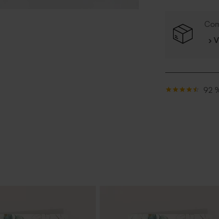
Com
› 
92 %