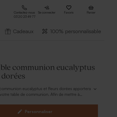
Contactez-nous
Se connecter
Favoris
Panier
03 20 23 49 77
Cadeaux
100% personnalisable
table communion eucalyptus
s dorées
 communion eucalyptus et fleurs dorées apportera
 votre table de communion. Afin de mettre à
mmuniant, personnalisez le set de table
c son prénom. Complétez votre décoration de
 avec les ronds de serviette et les cartes menus
Personnaliser