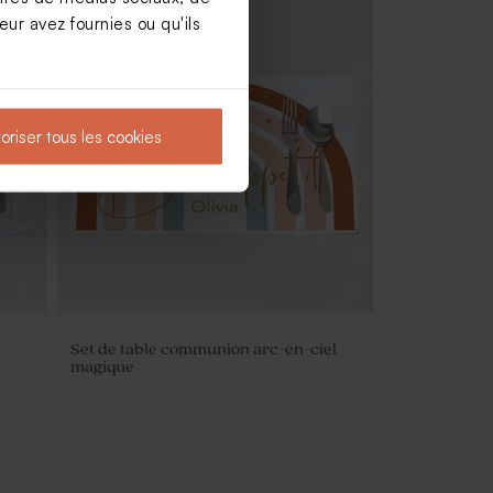
ur avez fournies ou qu'ils
on
Sticker communion eucalyptus
féérique 3,7 cm
oriser tous les cookies
Set de table communion arc-en-ciel
magique