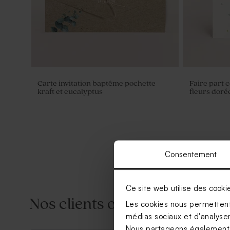
Carte invitation baptême pochette
Faire part 
kraft et eucalyptus
fleurs doré
Consentement
Ce site web utilise des cooki
Nos clients ont aussi aimé...
Les cookies nous permettent 
médias sociaux et d'analyser 
Nous partageons également de