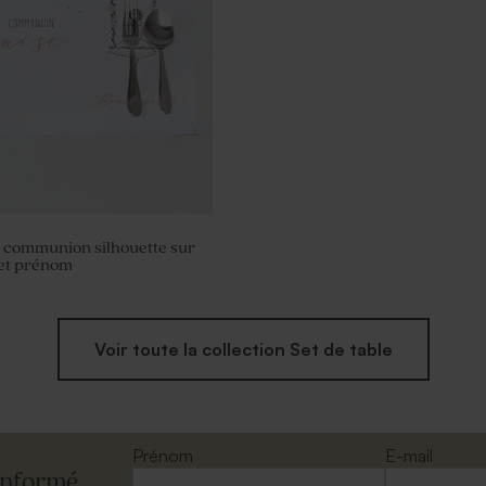
 baptême eucalyptus et
es
e communion silhouette sur
 et prénom
Voir toute la collection Set de table
Prénom
E-mail
informé.