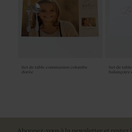
Carte menu communion eucalyptus et
Carte menu
fleurs dorées
fleurs doré
Set de table communion colombe
Set de tabl
dorée
balançoire
Abonnez-vous à la newsletter et restez 