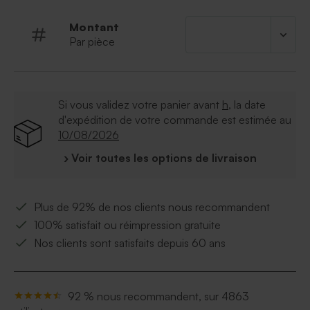
autocollant. Vous pourrez le retrouver un peu plus bas
sur la page.
Montant
Ce sticker de 3,7cm peut être apposés sur plein de
Par pièce
produits comme les bougies en verre, les pots en terre
cuite, les pompes à savon vintage
Si vous validez votre panier avant
h
, la date
d'expédition de votre commande est estimée au
10/08/2026
› Voir toutes les options de livraison
Plus de 92% de nos clients nous recommandent
100% satisfait ou réimpression gratuite
Nos clients sont satisfaits depuis 60 ans
92 % nous recommandent, sur 4863