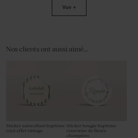
Voir +
Nos clients ont aussi aimé...
Carte de remerciements de
Carte de remerciement
baptême eucalyptus et
communion eucalyptus et
fleurs dorées
fleurs dorées
Sticker autocollant baptême
Sticker bougie baptême
rayé effet vintage
couronne de fleurs
champêtre