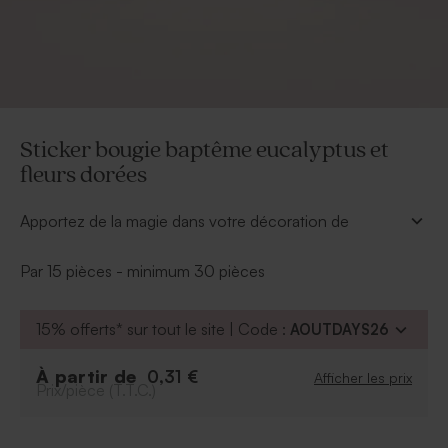
Sticker bougie baptême eucalyptus et
fleurs dorées
Apportez de la magie dans votre décoration de
baptême en personnalisant vos bougies avec le sticker
bougie baptême eucalyptus et fleurs dorées. Vos
Par 15 pièces - minimum 30 pièces
proches seront émerveillés par l'univers onirique que
vous avez préparé pour le baptême de bébé !
15% offerts* sur tout le site | Code :
AOUTDAYS26
Personnalisez le sticker baptême avec le prénom de
votre enfant ainsi que sa date de baptême. En plus, ils
pourront repartir avec la bougie comme souvenir
À partir de
0,31 €
Afficher les prix
Prix/pièce (T.T.C.)
baptême après les festivités.
*Dimensions : 3,7 cm
*Le produit est commercialisé séparément du sticker