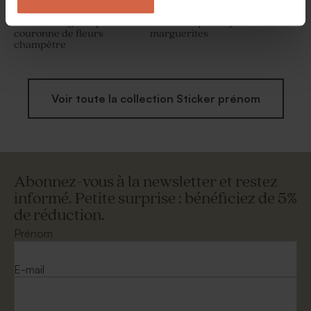
Sticker bougie baptême
Sticker baptême jardin de
couronne de fleurs
marguerites
champêtre
Voir toute la collection Sticker prénom
Abonnez-vous à la newsletter et restez
informé. Petite surprise : bénéficiez de 5%
de réduction.
Prénom
E-mail