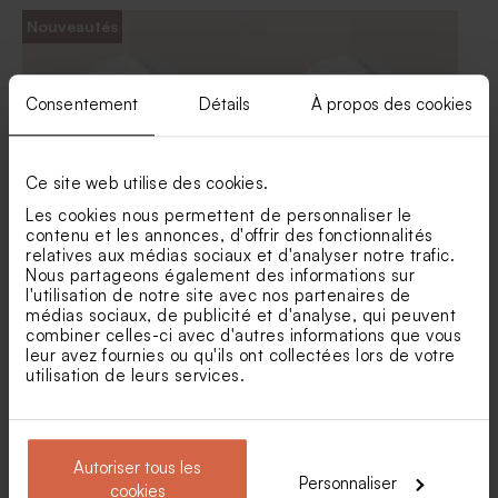
Sticker communion
Carte menu communion
Nouveautés
eucalyptus féérique 3,7 cm
eucalyptus et fleurs dorées
Consentement
Détails
À propos des cookies
Ce site web utilise des cookies.
Les cookies nous permettent de personnaliser le
contenu et les annonces, d'offrir des fonctionnalités
Sticker baptême fleurs
Stickers baptême croix
relatives aux médias sociaux et d'analyser notre trafic.
champêtres et petits
liberty
Nous partageons également des informations sur
chaussons
Carte menu baptême
Set de table communion
l'utilisation de notre site avec nos partenaires de
eucalyptus et fleurs dorées
eucalyptus et fleurs dorées
médias sociaux, de publicité et d'analyse, qui peuvent
combiner celles-ci avec d'autres informations que vous
leur avez fournies ou qu'ils ont collectées lors de votre
utilisation de leurs services.
Autoriser tous les
Personnaliser
cookies