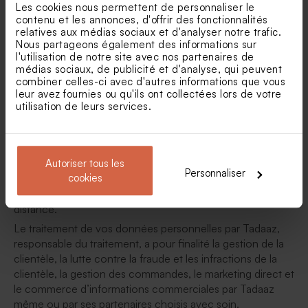
9. Prix
Les cookies nous permettent de personnaliser le
contenu et les annonces, d'offrir des fonctionnalités
Tous les prix d’articles indiqués sur Tadaaz sont exprimés
relatives aux médias sociaux et d'analyser notre trafic.
en Euros TTC. Ces prix sont valables un mois après envoi
Nous partageons également des informations sur
l'utilisation de notre site avec nos partenaires de
de votre devis. Une éventuelle durée de validité plus
médias sociaux, de publicité et d'analyse, qui peuvent
courte sera mentionnée dans le devis. Tadaaz se réserve
combiner celles-ci avec d'autres informations que vous
le droit de modifier ou augmenter ses prix après expiration
leur avez fournies ou qu'ils ont collectées lors de votre
de la validité mentionnée dans votre devis. Dans ce cas,
utilisation de leurs services.
vous avez le droit d’annuler votre commande.
10. Gestion de données et protection de la
vie privée
Autoriser tous les
Personnaliser
cookies
Tadaaz est lié à la législation française et européenne
concernant la vente transfrontalière par courrier et à
distance.
Le traitement de vos données personnelles par Tadaaz,
responsable du traitement, a pour finalité la gestion de la
clientèle, la lutte contre la fraude et les infractions de la
clientèle, la gestion des commandes, le marketing direct et
le commerce d’informations commerciales par Tadaaz
même ou par ses partenaires choisis avec soin.