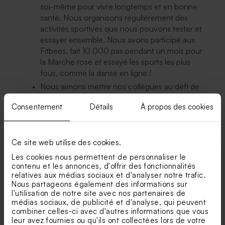
soi-même pour vivre longtemps et en bonne
santé.
Nous organisons régulièrement des
activités sportives que nous pouvons tester et
essayer ensemble.
Nous avons participé aux
Fitbees, fait 10 000 pas pendant un mois pour
la Marche rose et essayé les sports les plus
fous, comme la danse en ligne !
Nous aimons mettre nos collègues au défi de
faire autant de choix durables que possible
Consentement
Détails
À propos des cookies
pour leurs déplacements.
Nos employés
aiment venir à vélo, en transports publics ou
en voiture électrique.
Ce site web utilise des cookies.
Chez Tadaaz, pas de distributeurs de boissons
gazeuses.
Mais de l'eau filtrée gratuite et
Les cookies nous permettent de personnaliser le
contenu et les annonces, d'offrir des fonctionnalités
délicieuse, gazeuse ou non.
Le personnel et
relatives aux médias sociaux et d'analyser notre trafic.
les visiteurs boivent dans des verres, des
Nous partageons également des informations sur
tasses et nos propres gourdes, donc pas de
l'utilisation de notre site avec nos partenaires de
gobelets jetables dans nos locaux.
médias sociaux, de publicité et d'analyse, qui peuvent
combiner celles-ci avec d'autres informations que vous
Au lieu des distributeurs de bonbons, vous
leur avez fournies ou qu'ils ont collectées lors de votre
trouverez des corbeilles de fruits et