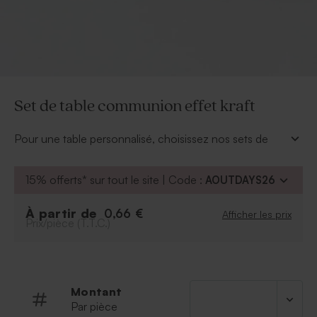
Set de table communion effet kraft
Pour une table personnalisé, choisissez nos sets de
table communion effet kraft à personnaliser.
À personnaliser :
15% offerts* sur tout le site | Code :
AOUTDAYS26
Photo et texte
Police
À partir de
0,66 €
Afficher les prix
Prix/pièce (T.T.C.)
Couleur de la police
Possibilité d'ajouter le symbole de votre choix
grâce à notre outil de personnalisation.
À retenir :
Montant
Par pièce
Format : 42*29,70cm