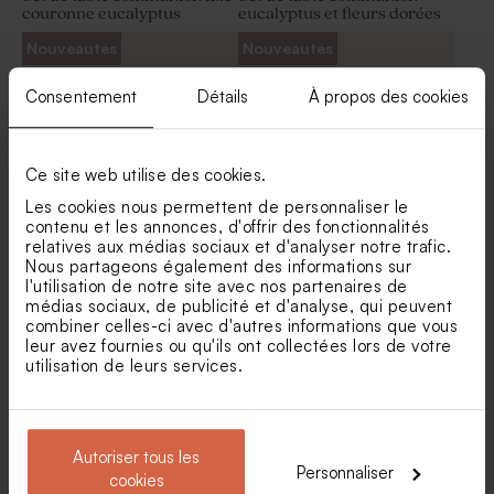
couronne eucalyptus
eucalyptus et fleurs dorées
Carte de remerciement
Carte de remerciement
Nouveautés
Nouveautés
communion kraft et photo
communion kraft et photo
arrondie
Consentement
Détails
À propos des cookies
Ce site web utilise des cookies.
Les cookies nous permettent de personnaliser le
contenu et les annonces, d'offrir des fonctionnalités
relatives aux médias sociaux et d'analyser notre trafic.
Nous partageons également des informations sur
Set de table commuion effet
Set de table communion
vintage
multi-photos
l'utilisation de notre site avec nos partenaires de
médias sociaux, de publicité et d'analyse, qui peuvent
Carte de remerciement
Stickers communion effet
combiner celles-ci avec d'autres informations que vous
communion ruban (et fleurs
kraft
leur avez fournies ou qu'ils ont collectées lors de votre
séchées*)
utilisation de leurs services.
Autoriser tous les
Personnaliser
cookies