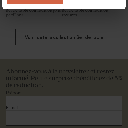
Set de table communion jolis
Set de table communion
papillons
rayures
Voir toute la collection Set de table
Abonnez-vous à la newsletter et restez
informé. Petite surprise : bénéficiez de 5%
de réduction.
Prénom
E-mail