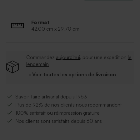
Quantité minimum :
à partir de 10
Le set de table est imprimé d'un coloriage au
verso pour amuser les plus petits.
Format
42,00 cm x 29,70 cm
Commandez
aujourd'hui
, pour une expédition
le
lendemain
› Voir toutes les options de livraison
Savoir-faire artisanal depuis 1963
Plus de 92% de nos clients nous recommandent
100% satisfait ou réimpression gratuite
Nos clients sont satisfaits depuis 60 ans