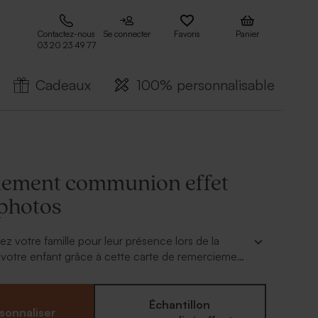
Contactez-nous
Se connecter
Favoris
Panier
03 20 23 49 77
Cadeaux
100% personnalisable
ement communion effet
 photos
ez votre famille pour leur présence lors de la
otre enfant grâce à cette carte de remerciement.
os et le texte de votre choix. A personnaliser
til en ligne
Échantillon
sonnaliser