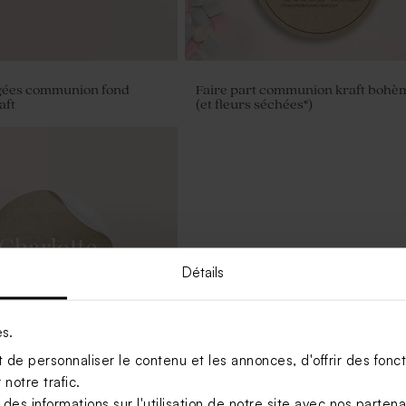
agées communion fond
Faire part communion kraft bohè
aft
(et fleurs séchées*)
Détails
es.
de personnaliser le contenu et les annonces, d'offrir des foncti
notre trafic.
s informations sur l'utilisation de notre site avec nos parten