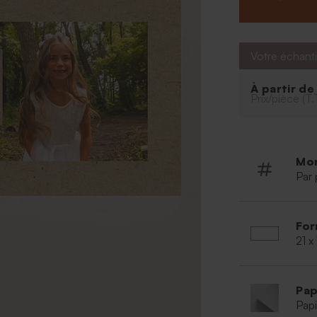
Votre échanti
À partir d
Prix/pièce (T.
Mo
Par 
For
21 x
Pap
Papi