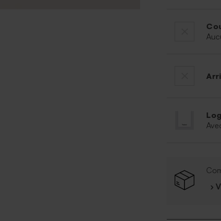
Cou
Auc
Arr
Log
Ave
Com
› 