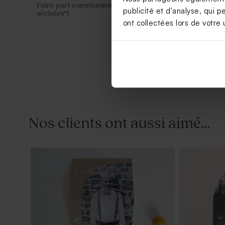
Faire part communion ruban (et fleurs
Stickers co
publicité et d'analyse, qui p
séchées*)
ont collectées lors de votre u
Nos clients ont aussi aimé...
Etiquette communion effet kraft
Habillage ch