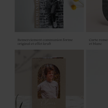
Remerciement communion forme
Carte reme
original et effet kraft
et blanc
Set de table communion effet kraft
Livret de 
immitation 