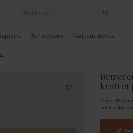
Baptême
Anniversaire
Cadeaux invités
on
Remerci
kraft et
Merci ! Remerci
communion de v
Ajoutez les phot
grâce à notre ou
Per