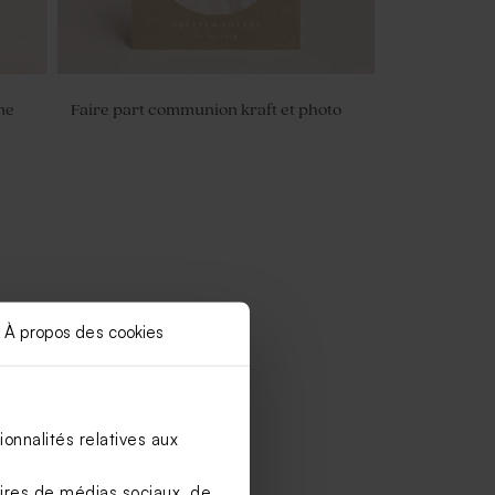
me
Faire part communion kraft et photo
À propos des cookies
onnalités relatives aux
aires de médias sociaux, de