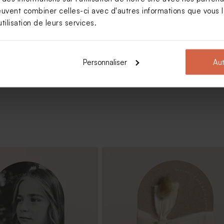
mmunion effet kraft
euvent combiner celles-ci avec d'autres informations que vous le
tilisation de leurs services.
Voir +
Personnaliser
Aut
ips style kraft
Stickers tubes à bulles effet kraft