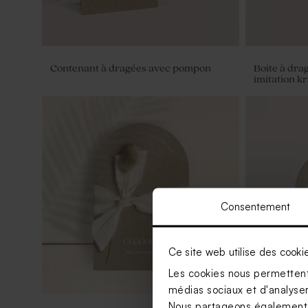
Contenant à dragées avec pompon
Boite à dr
imitation kr
Consentement
Ce site web utilise des cooki
Les cookies nous permettent 
médias sociaux et d'analyser 
Nous partageons également de