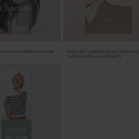
rciement communion noir
Carte de remerciement communi
ruban (et fleurs séchées*)
messe communion
kraft et son ruban coton