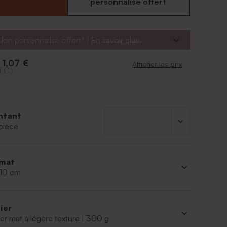
personnalisé offert
llon personnalisé offert* !
En savoir plus.
1,07 €
e
Afficher les prix
T.C.)
ntant
pièce
mat
 10 cm
ier
er mat à légère texture | 300 g