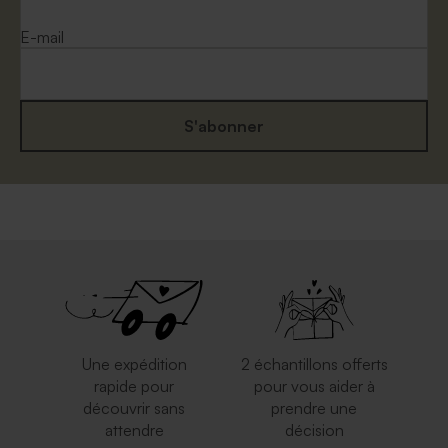
E-mail
S'abonner
Enveloppe crème rectangle
Enveloppe communion
eucalyptus
Une expédition
2 échantillons offerts
rapide pour
pour vous aider à
découvrir sans
prendre une
attendre
décision