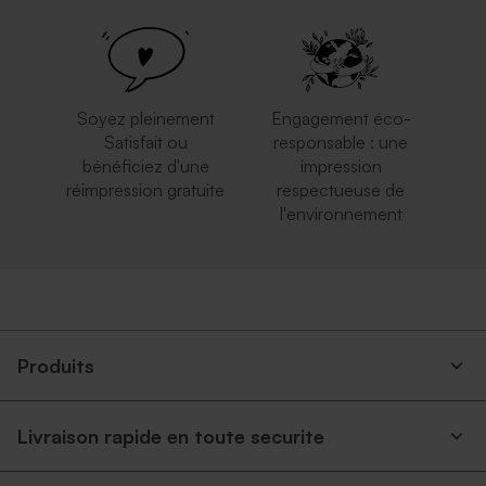
Jolie enveloppe blanche
Enveloppe rouge
rectangle
rectangulaire
Soyez pleinement
Engagement éco-
Satisfait ou
responsable : une
bénéficiez d'une
impression
réimpression gratuite
respectueuse de
l'environnement
Enveloppe rectangulaire
Enveloppe communion
argent
terracotta
Produits
Livraison rapide en toute securite