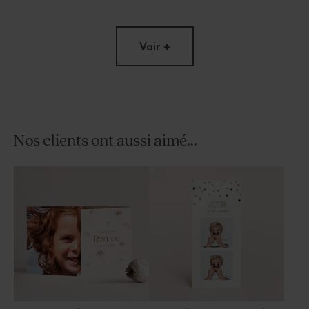
Nouveautés
Voir +
Nos clients ont aussi aimé...
Etiquette communion ronde
Habillage boîte à chips
jolies fleurs ey dorure
tendance effet vintage
Nouveautés
Nouveautés