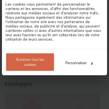
Les cookies nous permettent de personnaliser le
contenu et les annonces, d'offrir des fonctionnalités
relatives aux médias sociaux et d'analyser notre trafic.
Nous partageons également des informations sur
Carte remerciement
Carte remerciement
l'utilisation de notre site avec nos partenaires de
communion noir et blanc
communion et photos
médias sociaux, de publicité et d'analyse, qui peuvent
chaleureuses
combiner celles-ci avec d'autres informations que vous
leur avez fournies ou qu'ils ont collectées lors de votre
utilisation de leurs services.
Voir toute la collection Carte
remerciement communion
Autoriser tous les
Personnaliser
cookies
Enveloppes