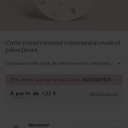
Carte remerciement communion ovale et
jolies fleurs
Choisissez cette carte de remerciements communion
oval avec de jolies fleurs pour faire part de votre
reconnaissance envers vos proches qui auront fait de
15% offerts* sur tout le site | Code :
AOUTDAYS26
cette journée un souvenir inoubliable. Ajoutez le plus
beau sourire de votre fille et quelques mots et la voilà
À partir de
1,22 €
Afficher les prix
prête à être distribuée. Ses 2 volets laisseront
Prix/pièce (T.T.C.)
apparaître vos remerciements.
Montant