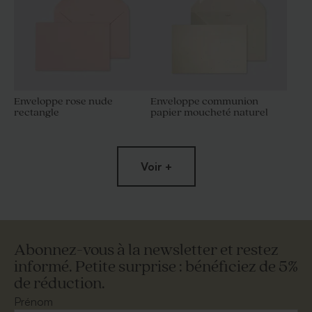
Enveloppe rose nude
Enveloppe communion
rectangle
papier moucheté naturel
Voir +
Abonnez-vous à la newsletter et restez
informé. Petite surprise : bénéficiez de 5%
de réduction.
Enveloppe communion
Enveloppe papier kraft
rouille
Prénom