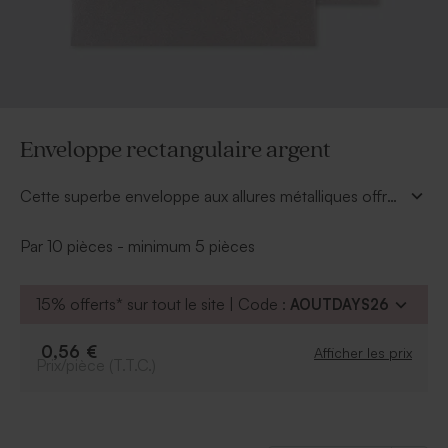
Enveloppe rectangulaire argent
Cette superbe enveloppe aux allures métalliques offre
l'occasion d'accompagner votre annonce avec une
vraie touche de modernité et d'originalité.
Par 10 pièces - minimum 5 pièces
15% offerts* sur tout le site | Code :
AOUTDAYS26
0,56 €
Afficher les prix
Prix/pièce (T.T.C.)