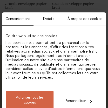
Grande enveloppe papier
Grande enveloppe papier
kraft
kraft
Consentement
Détails
À propos des cookies
Voir toute la collection Enveloppe
Ce site web utilise des cookies.
Les cookies nous permettent de personnaliser le
contenu et les annonces, d'offrir des fonctionnalités
relatives aux médias sociaux et d'analyser notre trafic.
Abonnez-vous à la newsletter et restez
Nous partageons également des informations sur
l'utilisation de notre site avec nos partenaires de
informé. Petite surprise : bénéficiez de 5%
médias sociaux, de publicité et d'analyse, qui peuvent
de réduction.
combiner celles-ci avec d'autres informations que vous
leur avez fournies ou qu'ils ont collectées lors de votre
Prénom
utilisation de leurs services.
E-mail
Autoriser tous les
Personnaliser
cookies
S'abonner