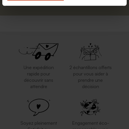
Une expédition
2 échantillons offerts
rapide pour
pour vous aider à
découvrir sans
prendre une
attendre
décision
Soyez pleinement
Engagement éco-