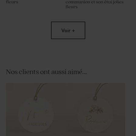
fleurs
communion et son étui jolies
fleurs
Nouveautés
Voir +
Nos clients ont aussi aimé...
Carte remerciement
Carte remerciement
communion double volets et
communion ovale et jolies
jolies fleurs
fleurs
Nouveautés
Nouveautés