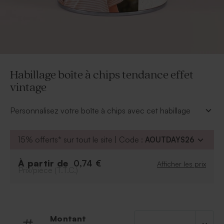
Habillage boîte à chips tendance effet
vintage
Personnalisez votre boîte à chips avec cet habillage
tendance. A vous d'ajouter la personnalisation que
vous souhaitez.
15% offerts* sur tout le site | Code :
AOUTDAYS26
À retenir :
Format : 25x7,80cm
À partir de
0,74 €
Afficher les prix
Prix/pièce (T.T.C.)
Quantité minimum : à partir de 10
Boîte chips vendue séparement
Montant