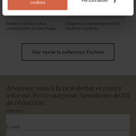
Personnaliser
cookies
Bobine ruban coton
Etiquette communion effet
communion 15 mm beige
tacheté et photo
Voir toute la collection Finition
Abonnez-vous à la newsletter et restez
informé. Petite surprise : bénéficiez de 5%
de réduction.
Prénom
E-mail