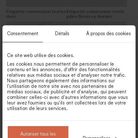
Étiquette communion laurier
Etiquette communion ronde
doré
jolies fleurs ey dorure
Set de table commuion effet
Guirlande communion effet
vintage
vintage
Consentement
Détails
À propos des cookies
Ce site web utilise des cookies.
Les cookies nous permettent de personnaliser le
contenu et les annonces, d'offrir des fonctionnalités
relatives aux médias sociaux et d'analyser notre trafic.
Nous partageons également des informations sur
l'utilisation de notre site avec nos partenaires de
Etiquette communion noeud
Pic à planter décoratif
médias sociaux, de publicité et d'analyse, qui peuvent
ruban doré
personnalisable
combiner celles-ci avec d'autres informations que vous
Boîte Chips Pringles pour
leur avez fournies ou qu'ils ont collectées lors de votre
cadeau invité fête
utilisation de leurs services.
Autoriser tous les