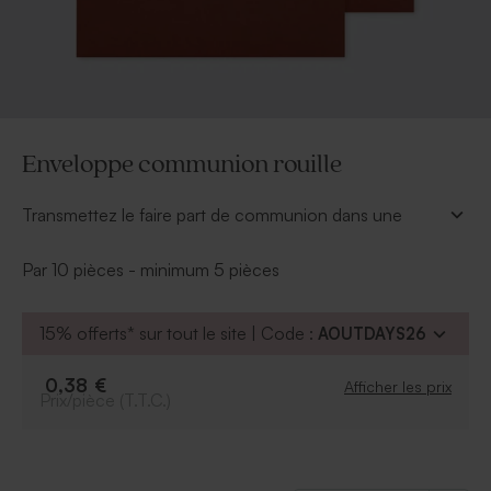
Enveloppe communion rouille
Transmettez le faire part de communion dans une
enveloppe communion de couleur rouille 18,5*12cm.
Disponible à partir de 10 quantités.
Par 10 pièces - minimum 5 pièces
15% offerts* sur tout le site | Code :
AOUTDAYS26
0,38 €
Afficher les prix
Prix/pièce (T.T.C.)