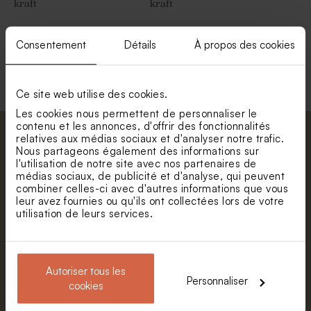
kraft
kraft
Consentement
Détails
À propos des cookies
Voir toute la collection Enveloppe
Ce site web utilise des cookies.
Les cookies nous permettent de personnaliser le
contenu et les annonces, d'offrir des fonctionnalités
relatives aux médias sociaux et d'analyser notre trafic.
Abonnez-vous à la newsletter et restez
Nous partageons également des informations sur
informé. Petite surprise : bénéficiez de 5%
l'utilisation de notre site avec nos partenaires de
de réduction.
médias sociaux, de publicité et d'analyse, qui peuvent
combiner celles-ci avec d'autres informations que vous
Prénom
leur avez fournies ou qu'ils ont collectées lors de votre
utilisation de leurs services.
E-mail
Autoriser tous les
Personnaliser
cookies
S'abonner