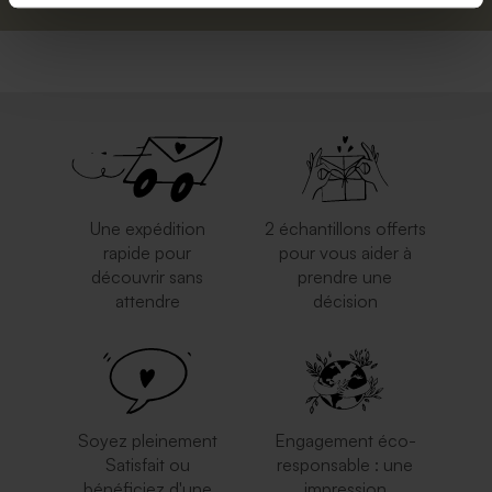
Une expédition
2 échantillons offerts
rapide pour
pour vous aider à
découvrir sans
prendre une
attendre
décision
Soyez pleinement
Engagement éco-
Satisfait ou
responsable : une
bénéficiez d'une
impression