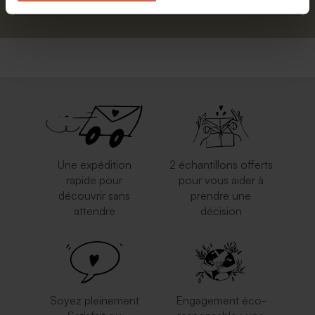
Une expédition
2 échantillons offerts
rapide pour
pour vous aider à
découvrir sans
prendre une
attendre
décision
Soyez pleinement
Engagement éco-