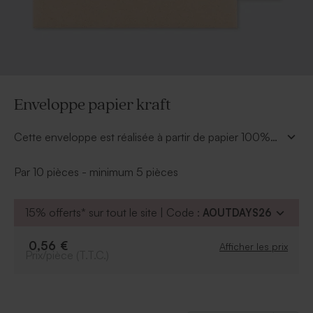
Enveloppe papier kraft
Cette enveloppe est réalisée à partir de papier 100%
recyclé. Le rendu : très bel effet naturel. Le style du
rabat : en V.
Par 10 pièces - minimum 5 pièces
De texture lisse, vous pourrez inscrire les coordonnées
de destinataires avec plaisir et écologie.
15% offerts* sur tout le site | Code :
AOUTDAYS26
0,56 €
Afficher les prix
Prix/pièce (T.T.C.)