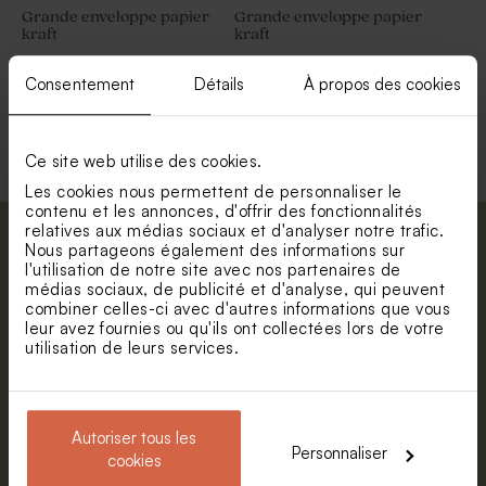
Grande enveloppe papier
Grande enveloppe papier
kraft
kraft
Consentement
Détails
À propos des cookies
Voir toute la collection Enveloppe
Ce site web utilise des cookies.
Les cookies nous permettent de personnaliser le
contenu et les annonces, d'offrir des fonctionnalités
relatives aux médias sociaux et d'analyser notre trafic.
Abonnez-vous à la newsletter et restez
Nous partageons également des informations sur
l'utilisation de notre site avec nos partenaires de
informé. Petite surprise : bénéficiez de 5%
médias sociaux, de publicité et d'analyse, qui peuvent
de réduction.
combiner celles-ci avec d'autres informations que vous
leur avez fournies ou qu'ils ont collectées lors de votre
Prénom
utilisation de leurs services.
E-mail
Autoriser tous les
Personnaliser
cookies
S'abonner