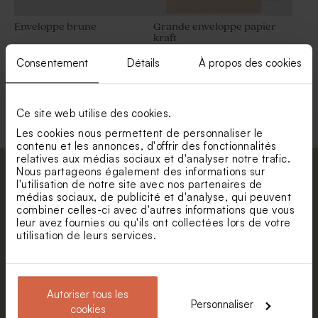
Enveloppe brune
Grande enveloppe papier
kraft
Consentement
Détails
À propos des cookies
Voir toute la collection Enveloppe
Ce site web utilise des cookies.
Les cookies nous permettent de personnaliser le
contenu et les annonces, d'offrir des fonctionnalités
relatives aux médias sociaux et d'analyser notre trafic.
Nous partageons également des informations sur
Abonnez-vous à la newsletter et restez
l'utilisation de notre site avec nos partenaires de
informé. Petite surprise : bénéficiez de 5%
médias sociaux, de publicité et d'analyse, qui peuvent
combiner celles-ci avec d'autres informations que vous
de réduction.
leur avez fournies ou qu'ils ont collectées lors de votre
Prénom
utilisation de leurs services.
E-mail
Autoriser tous les
Personnaliser
cookies