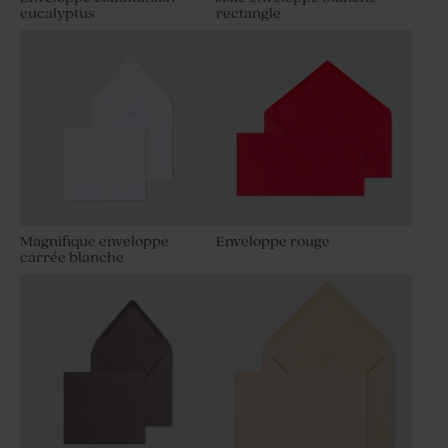
eucalyptus
rectangle
Magnifique enveloppe
Enveloppe rouge
carrée blanche