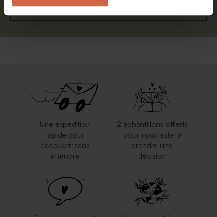
S'abonner
Une expédition
2 échantillons offerts
rapide pour
pour vous aider à
découvrir sans
prendre une
attendre
décision