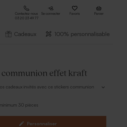
Contactez-nous
Se connecter
Favoris
Panier
03 20 23 49 77
Cadeaux
100% personnalisable
s communion effet kraft
vos cadeaux invités avec ce stickers communion
rsonnaliser en ligne.
- minimum 30 pièces
dragées et dragées vendus séparemment.
Personnaliser