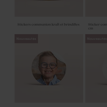
Stickers communion kraft et brindilles
Sticker co
cm
Nouveautés
Nouveautés
Carte de remerciement communion
Etiquette c
ruban (et fleurs séchées*)