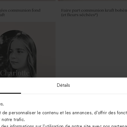
agées communion fond
Faire part communion kraft bohè
aft
(et fleurs séchées*)
Détails
es.
rciement communion noir
de personnaliser le contenu et les annonces, d'offrir des foncti
notre trafic.
s informations sur l'utilisation de notre site avec nos parten