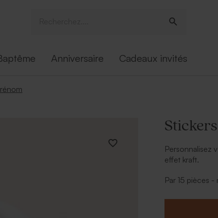
Baptême
Anniversaire
Cadeaux invités
 prénom
Sticker
Personnalisez 
effet kraft.
* Étiquette à pe
Par 15 pièces 
* Contenant à 