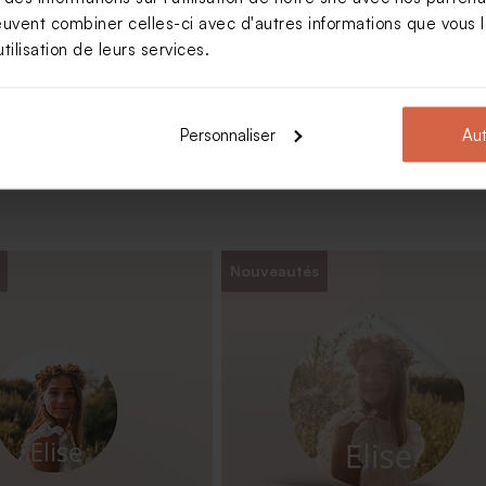
euvent combiner celles-ci avec d'autres informations que vous le
Voir +
tilisation de leurs services.
Personnaliser
Aut
Nouveautés
nt communion effet kraft
Carte de remerciement communi
kraft et photo arrondie