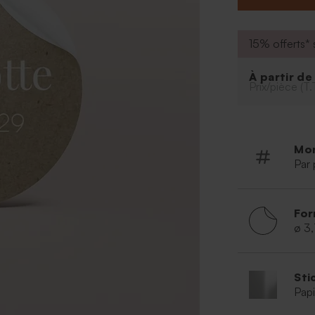
15% offerts* s
À partir d
Prix/pièce (T.
Mo
Par 
For
ø 3
Sti
Papi