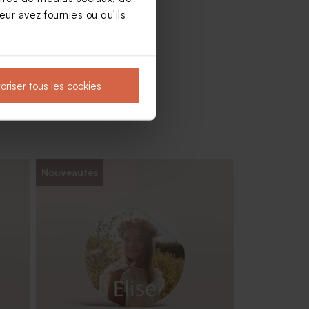
ur avez fournies ou qu'ils
oriser tous les cookies
Nouveautés
on
Carte de remerciement communion
kraft et photo