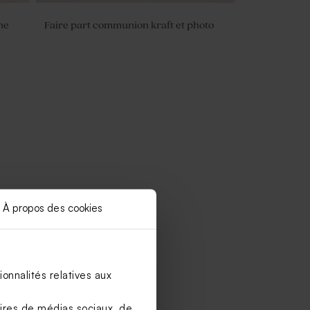
me
Faire part communion kraft et photo
À propos des cookies
onnalités relatives aux
aires de médias sociaux, de