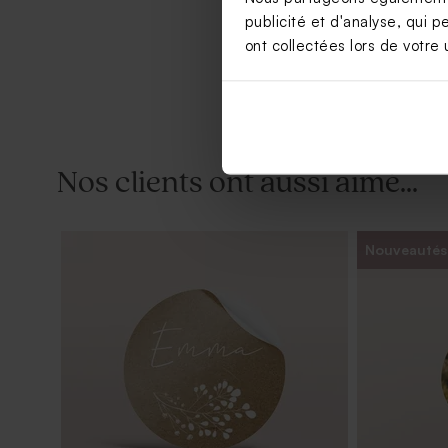
publicité et d'analyse, qui p
ont collectées lors de votre u
Nos clients ont aussi aimé...
Nouveautés
Remerciement communion forme
Remercieme
original et effet kraft
et photos