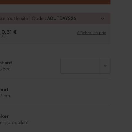
ur tout le site | Code :
AOUTDAYS26
0,31 €
e
Afficher les prix
T.C.)
ntant
pièce
mat
,7 cm
cker
er autocollant