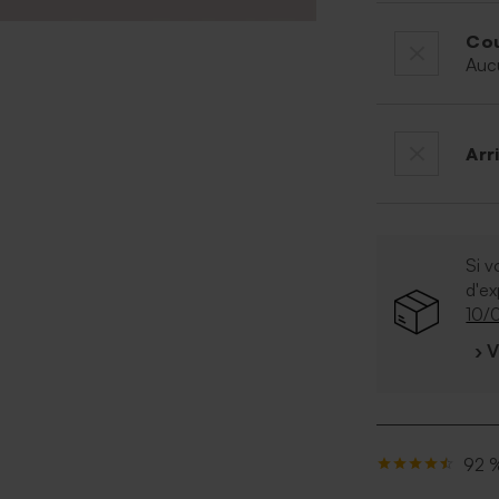
Cou
Auc
Arr
Si v
d'e
10/
› 
92 %