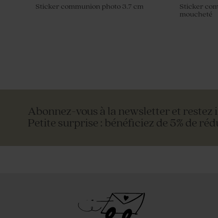
Sticker communion photo 3.7 cm
Sticker com
moucheté
Abonnez-vous à la newsletter et restez 
Petite surprise : bénéficiez de 5% de réd