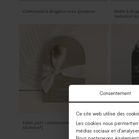
Contenant à dragées avec pompon
Boite à dr
imitation kr
Consentement
Ce site web utilise des cooki
Faire part communion ruban (et fleurs
Carte reme
Les cookies nous permettent 
séchées*)
et blanc
médias sociaux et d'analyser 
Nous partageons également de