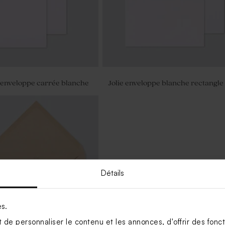
 enveloppe carrée blanche
Jolie enveloppe blanche rectangle
Détails
es.
de personnaliser le contenu et les annonces, d'offrir des foncti