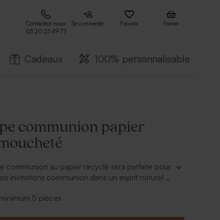
Contactez-nous
Se connecter
Favoris
Panier
03 20 23 49 77
Cadeaux
100% personnalisable
pe communion papier
 moucheté
e communion au papier recyclé sera parfaite pour
s invitations communion dans un esprit naturel et
- minimum 5 pièces