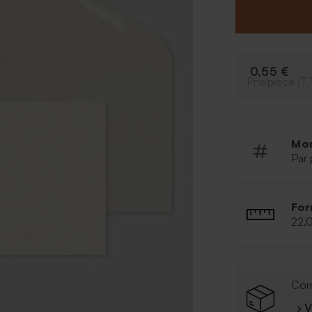
0,55 €
Prix/pièce (T.
Mo
Par 
For
22,
Com
› 