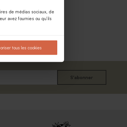
aires de médias sociaux, de
ur avez fournies ou qu'ils
oriser tous les cookies
S'abonner