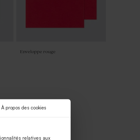
Enveloppe rouge
À propos des cookies
onnalités relatives aux