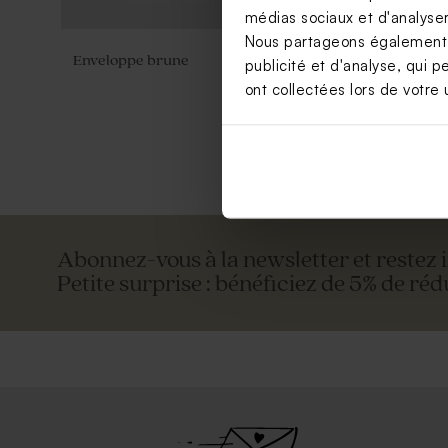
médias sociaux et d'analyser 
Nous partageons également de
Enveloppe brune
Grande enve
publicité et d'analyse, qui p
ont collectées lors de votre u
Abonnez-vous à la newsletter et restez 
Petite surprise : bénéficiez de 5% de réd