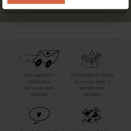
S'abonner
Une expédition
2 échantillons offerts
rapide pour
pour vous aider à
découvrir sans
prendre une
attendre
décision