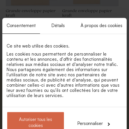
Grande enveloppe papier
Grande enveloppe papier
kraft
kraft
Consentement
Détails
À propos des cookies
Voir toute la collection Enveloppe
Ce site web utilise des cookies.
Les cookies nous permettent de personnaliser le
contenu et les annonces, d'offrir des fonctionnalités
relatives aux médias sociaux et d'analyser notre trafic.
Nous partageons également des informations sur
Abonnez-vous à la newsletter et restez
l'utilisation de notre site avec nos partenaires de
informé. Petite surprise : bénéficiez de 5%
médias sociaux, de publicité et d'analyse, qui peuvent
combiner celles-ci avec d'autres informations que vous
de réduction.
leur avez fournies ou qu'ils ont collectées lors de votre
Prénom
utilisation de leurs services.
E-mail
Autoriser tous les
Personnaliser
cookies