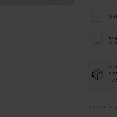
Arr
Log
Ave
Com
mê
› 
92 %