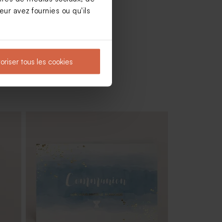
ur avez fournies ou qu'ils
oriser tous les cookies
Diffuseur de parfum communion en
verre