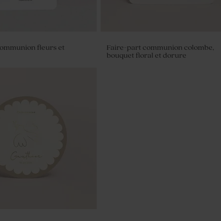
communion fleurs et
Faire-part communion colombe,
bouquet floral et dorure
munion en peluche blanc