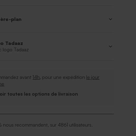
ière-plan
o Tadaaz
c logo Tadaaz
mandez avant
14h
, pour une expédition
le jour
me
Voir toutes les options de livraison
 nous recommandent, sur 4861 utilisateurs.