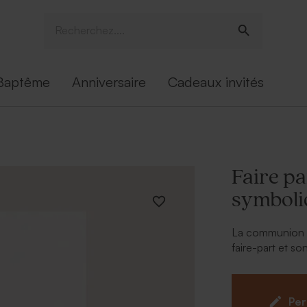
Baptême
Anniversaire
Cadeaux invités
Faire p
symboli
La communion d
faire-part et so
choix.
Per