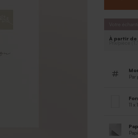
Votre échanti
À partir d
Prix/pièce (T.
Mo
Par 
For
11 x
Pap
Papi