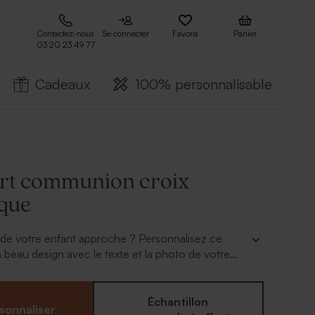
Contactez-nous
Se connecter
Favoris
Panier
03 20 23 49 77
Cadeaux
100% personnalisable
art communion croix
que
e votre enfant approche ? Personnalisez ce
n beau design avec le texte et la photo de votre
Échantillon
sonnaliser