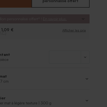
personnalisé offert
llon personnalisé offert* !
En savoir plus.
1,09 €
e
Afficher les prix
T.C.)
ntant
pièce
mat
 17 cm
ier
er mat à légère texture | 300 g