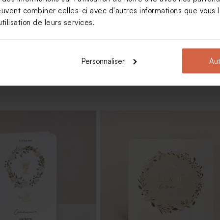
euvent combiner celles-ci avec d'autres informations que vous le
Voir +
tilisation de leurs services.
Personnaliser
Aut
er décoratif personnalisable
Contenant en verre nervuré
communion et son couvercle bois
imprimé