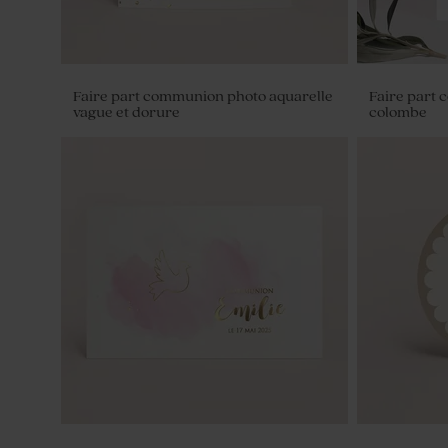
Faire part communion photo aquarelle
Faire part 
vague et dorure
colombe
Mini pot en verre communion et son
Pochon com
couvercle en liège