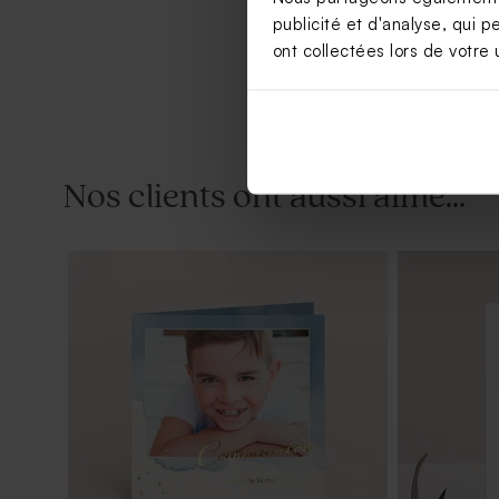
publicité et d'analyse, qui p
ont collectées lors de votre u
Nos clients ont aussi aimé...
Savon artisanal communion senteur
Pic à plant
Fraîcheur