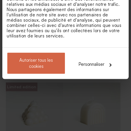
Tube à bulles communion
Savon artisanal communion
relatives aux médias sociaux et d'analyser notre trafic.
senteur Fraîcheur
Nous partageons également des informations sur
l'utilisation de notre site avec nos partenaires de
médias sociaux, de publicité et d'analyse, qui peuvent
combiner celles-ci avec d'autres informations que vous
leur avez fournies ou qu'ils ont collectées lors de votre
utilisation de leurs services.
Autoriser tous les
Personnaliser
cookies
Diffuseur de parfum
Bougie en verre et liège
communion en verre
communion
Limited edition