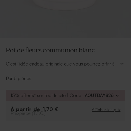
Pot de fleurs communion blanc
C'est l'idée cadeau originale que vous pourrez offrir à
vos invités afin qu'ils se souviennent de cette belle
journée de communion. Agrémentez ce joli pot de
Par 6 pièces
fleurs communion blanc d'une plante sèche et
personnalisez-le avec un beau sticker. Il peut aussi être
15% offerts* sur tout le site | Code :
AOUTDAYS26
utilisé en tant que bougeoir, à vous de faire votre
choix.
* Pot en céramique
À partir de
1,70 €
Afficher les prix
Prix/pièce (T.T.C.)
* Dimensions : 7 cm de diamètre x 6 cm de hauteur