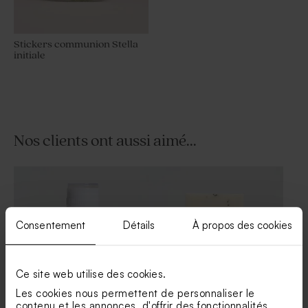
Stickers communion Stella
initiale
Sticker communion
Stickers communion créatif
marguerites
à rayures
Nos clients ont aussi aimé...
Consentement
Détails
À propos des cookies
Sticker communion citron
Stickers communion
colombe champêtre
Ce site web utilise des cookies.
Les cookies nous permettent de personnaliser le
contenu et les annonces, d'offrir des fonctionnalités