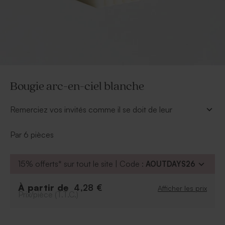
Bougie arc-en-ciel blanche
Remerciez vos invités comme il se doit de leur
présence à la communion de votre enfant en leur
offrant avec cette ravissante bougie arc-en-ciel
Par 6 pièces
blanche.
À retenir
:
15% offerts* sur tout le site | Code :
AOUTDAYS26
Bougie fabriquée à partir de 20% de cire
végétale + 80% paraffine
À partir de
4,28 €
Afficher les prix
Prix/pièce (T.T.C.)
Combustion : 12h
Vendue par lot de 6 exemplaires.
La mèche est en 100% coton