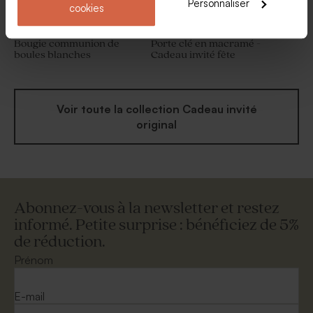
Personnaliser
cookies
Bougie communion de
Porte clé en macramé -
boules blanches
Cadeau invité fête
Voir toute la collection Cadeau invité
original
Abonnez-vous à la newsletter et restez
informé. Petite surprise : bénéficiez de 5%
de réduction.
Prénom
E-mail