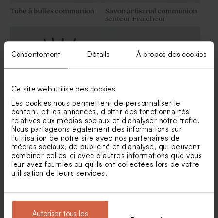
Tube à bulles communion
Savon artisanal communion
senteur Fraîcheur
Consentement
Détails
À propos des cookies
Ce site web utilise des cookies.
Les cookies nous permettent de personnaliser le
contenu et les annonces, d'offrir des fonctionnalités
relatives aux médias sociaux et d'analyser notre trafic.
Nous partageons également des informations sur
Diffuseur de parfum
Bougie en verre et liège
l'utilisation de notre site avec nos partenaires de
communion en verre
communion
médias sociaux, de publicité et d'analyse, qui peuvent
Limited edition
combiner celles-ci avec d'autres informations que vous
leur avez fournies ou qu'ils ont collectées lors de votre
utilisation de leurs services.
Autoriser tous les