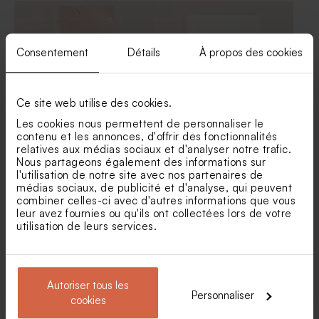
Contenant plexi communion
Dragées communion
doré
blanches lentilles avec
marbrure or 1 kg (± 1120 ex)
Consentement
Détails
À propos des cookies
Ce site web utilise des cookies.
Les cookies nous permettent de personnaliser le
contenu et les annonces, d'offrir des fonctionnalités
relatives aux médias sociaux et d'analyser notre trafic.
Menu communion aquarelle
Menu communion noeud
Nous partageons également des informations sur
et confettis rose gold
ruban doré
l'utilisation de notre site avec nos partenaires de
Boîte métal communion
Dragées communion lentilles
médias sociaux, de publicité et d'analyse, qui peuvent
dorée | Buromac 781111
ronds marbrés d'or 750 gr (±
combiner celles-ci avec d'autres informations que vous
195 ex)
leur avez fournies ou qu'ils ont collectées lors de votre
utilisation de leurs services.
Autoriser tous les
Personnaliser
cookies