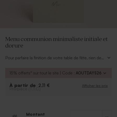
Menu communion minimaliste initiale et
dorure
Pour parfaire la finition de votre table de fête, rien de
tel qu'un menu communion en harmonie avec le reste
de votre papeterie. Simple et élégant, il ne manque
15% offerts* sur tout le site | Code :
AOUTDAYS26
que les délicieux plats qui seront servis à insérer au
dos.
À partir de
2,11 €
Afficher les prix
Prix/pièce (T.T.C.)
Montant