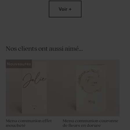
Voir +
Nos clients ont aussi aimé...
Etiquette communion initiale
Sticker tube à bulles
Nouveautés
et dorure
baptême initiale et dorure
Menu communion effet
Menu communion couronne
moucheté
de fleurs en dorure