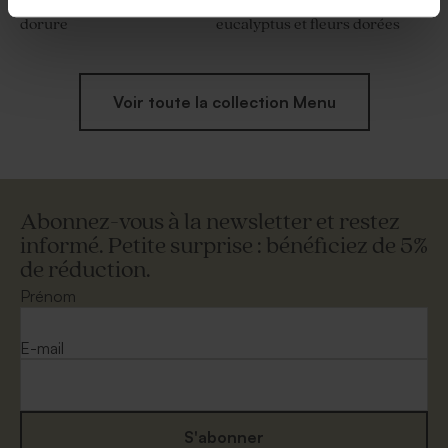
Carte menu chic avec
Carte menu communion
dorure
eucalyptus et fleurs dorées
Voir toute la collection Menu
Abonnez-vous à la newsletter et restez
informé. Petite surprise : bénéficiez de 5%
de réduction.
Prénom
E-mail
S'abonner