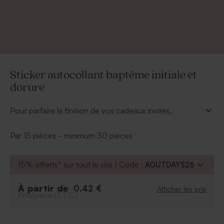
Sticker autocollant baptême initiale et
dorure
Pour parfaire la finition de vos cadeaux invités,
choisissez dans le même thème que votre papeterie,
ce sticker autocollant baptême réhaussé de dorure
Par 15 pièces - minimum 30 pièces
chic.
* Cadeau invité vendu séparément
15% offerts* sur tout le site | Code :
AOUTDAYS26
À partir de
0,42 €
Afficher les prix
Prix/pièce (T.T.C.)