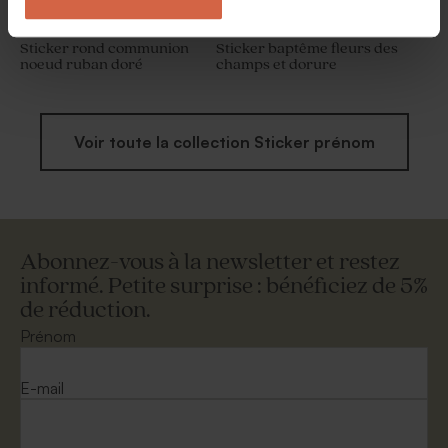
Sticker rond communion
Sticker baptême fleurs des
noeud ruban doré
champs et dorure
Voir toute la collection Sticker prénom
Abonnez-vous à la newsletter et restez
informé. Petite surprise : bénéficiez de 5%
de réduction.
Prénom
E-mail