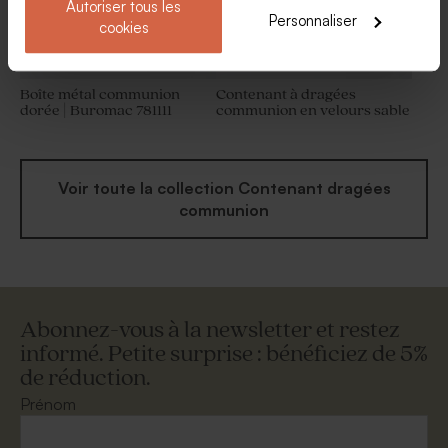
Autoriser tous les
Personnaliser
cookies
Boîte métal communion
Contenant à dragées
dorée | Buromac 781111
communion en velours sable
Voir toute la collection Contenant dragées
communion
Abonnez-vous à la newsletter et restez
informé. Petite surprise : bénéficiez de 5%
de réduction.
Prénom