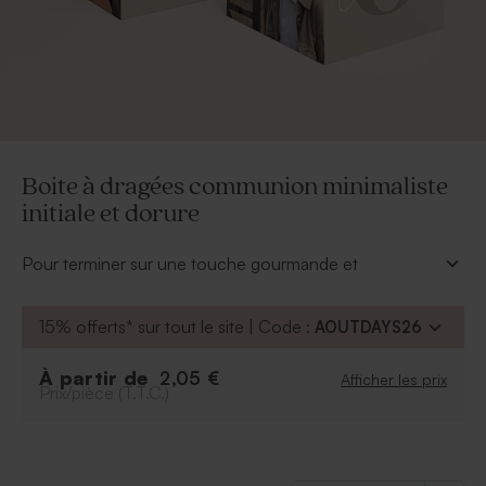
Boite à dragées communion minimaliste
initiale et dorure
Pour terminer sur une touche gourmande et
charmante, offrez à vos convives cette boite à
dragées communion ornée des plus belles photos de
15% offerts* sur tout le site | Code :
AOUTDAYS26
votre fils ou fille et de son prénom en dorure. A
l'intérieur, quelques douces sucreries seront les
À partir de
2,05 €
Afficher les prix
bienvenues.
Prix/pièce (T.T.C.)
À retenir :
Peut contenir environ 20 dragées, 36 bonbons,
80 dragées lentilles