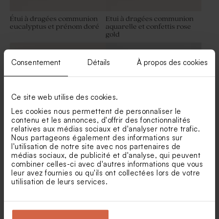
Étui à dragées communion
Etui à dragées communion
eucalyptus et prénom doré
aquarelle et confettis rose
gold
Dragées communion lentilles
Dragées communion
ronds marbrés d'or 750 gr (±
blanches lentilles avec
195 ex)
marbrure or 1 kg (± 1120 ex)
Consentement
Détails
À propos des cookies
Ce site web utilise des cookies.
Les cookies nous permettent de personnaliser le
contenu et les annonces, d'offrir des fonctionnalités
relatives aux médias sociaux et d'analyser notre trafic.
Nous partageons également des informations sur
l'utilisation de notre site avec nos partenaires de
Boite à dragées communion
Etui dragées communion
joli prénom
chic et original
médias sociaux, de publicité et d'analyse, qui peuvent
Bombes à graines
Dragées communion lentilles
combiner celles-ci avec d'autres informations que vous
communion ton ocre (± 25
XS or goût chocolat 195 gr (±
leur avez fournies ou qu'ils ont collectées lors de votre
ex)
507 ex)
utilisation de leurs services.