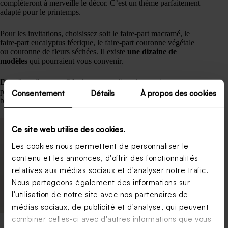
compléteront à merveille le décor. C’est un thème parfaitement
adapté pour le printemps.
Pour les invitations, choisissez soit le faire-part macramé, le
faire-part eucalyptus féerique, le faire-part couronne végétale
ou couronne de fleurs séchées. Il existe
une dizaine de
modèles
qui pourraient vous convenir.
De même, il est possible de personnaliser des serviettes en
papier ainsi que des marque-places inspirés de ce thème
Consentement
Détails
À propos des cookies
bohème et champêtre.
Ce site web utilise des cookies.
Les cookies nous permettent de personnaliser le
contenu et les annonces, d'offrir des fonctionnalités
relatives aux médias sociaux et d'analyser notre trafic.
Nous partageons également des informations sur
l'utilisation de notre site avec nos partenaires de
médias sociaux, de publicité et d'analyse, qui peuvent
combiner celles-ci avec d'autres informations que vous