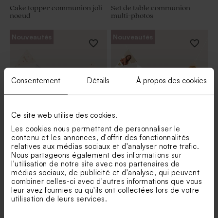
Cake topper communion joli
Set de table communion
noeud
multi-photos
Nouveautés
Nouveautés
Consentement
Détails
À propos des cookies
Ce site web utilise des cookies.
Les cookies nous permettent de personnaliser le
Guirlande communion effet
Guirlande communion joli
contenu et les annonces, d'offrir des fonctionnalités
vintage
noeud
relatives aux médias sociaux et d'analyser notre trafic.
Nous partageons également des informations sur
l'utilisation de notre site avec nos partenaires de
médias sociaux, de publicité et d'analyse, qui peuvent
combiner celles-ci avec d'autres informations que vous
leur avez fournies ou qu'ils ont collectées lors de votre
utilisation de leurs services.
Toute la déco communion