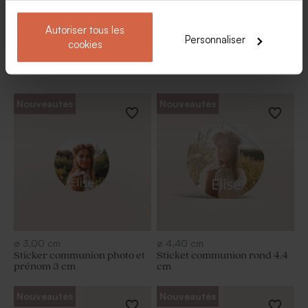
Autoriser tous les
Personnaliser
cookies
Nos stickers communion.
Nouveautés
Nouveautés
ø
3,00
cm
ø
4,40
cm
Sticker communion photo et
Sticket communion rond 4.4
prénom 3 cm
cm
Nouveautés
Nouveautés