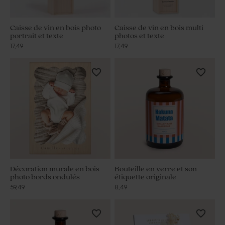
Caisse de vin en bois photo
Caisse de vin en bois multi
portrait et texte
photos et texte
17,49
17,49
Décoration murale en bois
Bouteille en verre et son
photo bords ondulés
étiquette originale
59,49
8,49