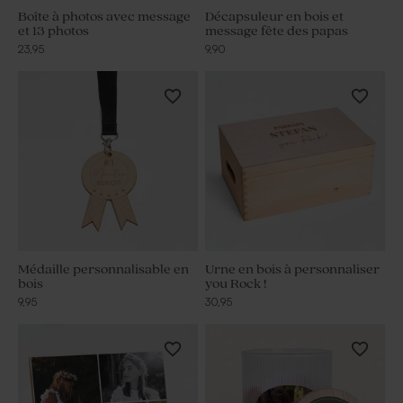
Boîte à photos avec message
Décapsuleur en bois et
et 13 photos
message fête des papas
23,95
9,90
Médaille personnalisable en
Urne en bois à personnaliser
bois
you Rock !
9,95
30,95