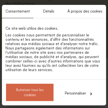
de réduction.
Prénom
Consentement
Détails
À propos des cookies
E-mail
Ce site web utilise des cookies.
Les cookies nous permettent de personnaliser le
contenu et les annonces, d'offrir des fonctionnalités
relatives aux médias sociaux et d'analyser notre trafic.
S'abonner
Nous partageons également des informations sur
l'utilisation de notre site avec nos partenaires de
médias sociaux, de publicité et d'analyse, qui peuvent
combiner celles-ci avec d'autres informations que vous
leur avez fournies ou qu'ils ont collectées lors de votre
utilisation de leurs services.
Vos catégories préférées
Diffuseur de parfum
Autoriser tous les
Personnaliser
cookies
Boîte métallique