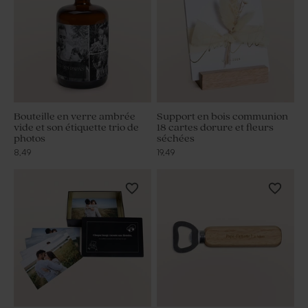
Bouteille en verre ambrée
Support en bois communion
vide et son étiquette trio de
18 cartes dorure et fleurs
photos
séchées
8,49
19,49