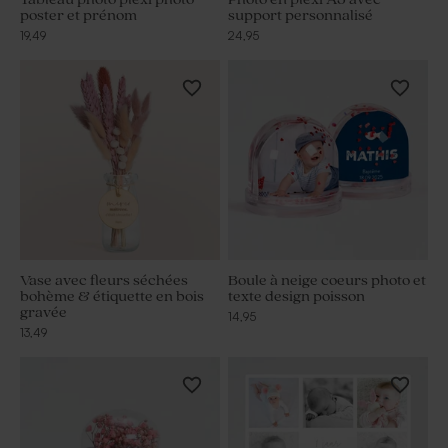
poster et prénom
support personnalisé
19,49
24,95
Vase avec fleurs séchées
Boule à neige coeurs photo et
bohème & étiquette en bois
texte design poisson
gravée
14,95
13,49