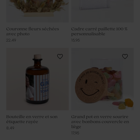
Couronne fleurs séchées
Cadre carré paillette 100 %
avec photo
personnalisable
22,49
15,95
Bouteille en verre et son
Grand pot en verre sourire
étiquette rayée
avec bonbons couvercle en
liège
8,49
17,95