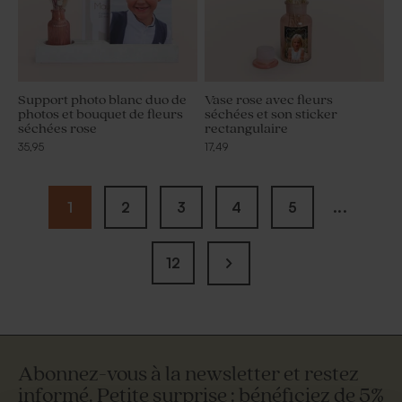
Support photo blanc duo de
Vase rose avec fleurs
photos et bouquet de fleurs
séchées et son sticker
séchées rose
rectangulaire
35,95
17,49
1
2
3
4
5
...
12
Abonnez-vous à la newsletter et restez
informé. Petite surprise : bénéficiez de 5%