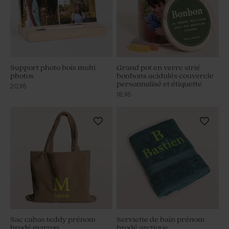
Support photo bois multi
Grand pot en verre strié
photos
bonbons acidulés couvercle
personnalisé et étiquette
20,95
18,95
Sac cabas teddy prénom
Serviette de bain prénom
brodé marron
brodé arctique