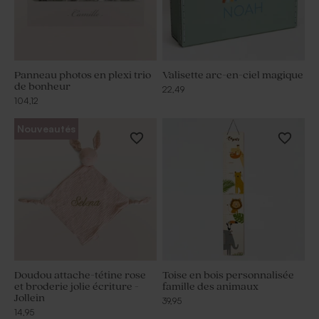
Panneau photos en plexi trio
Valisette arc-en-ciel magique
de bonheur
22,49
104,12
Nouveautés
Doudou attache-tétine rose
Toise en bois personnalisée
et broderie jolie écriture -
famille des animaux
Jollein
39,95
14,95