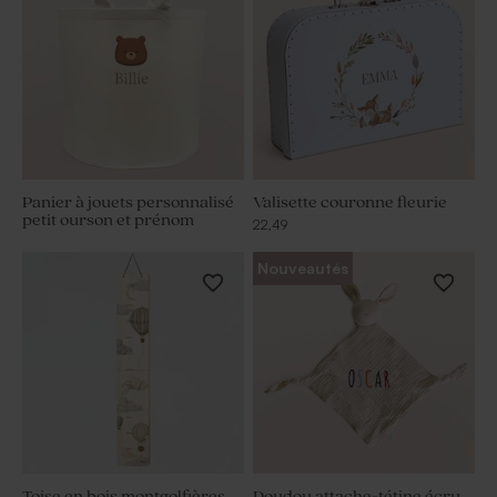
Panier à jouets personnalisé
Valisette couronne fleurie
petit ourson et prénom
22,49
Nouveautés
Toise en bois montgolfières
Doudou attache-tétine écru