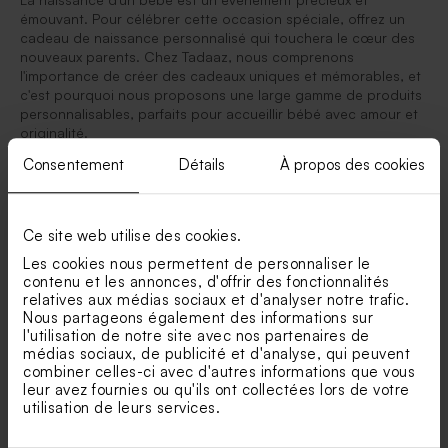
émouvant. Pour célébrer cette occasion spéciale, offrez un
cadeau de naissance personnalisé qui touchera le cœur des
nouveaux parents. Chez Tadaaz, nous comprenons
l'importance de créer des cadeaux uniques et mémorables, et
c'est pourquoi nous proposons une large gamme de produits
personnalisables, parfaits pour accueillir bébé avec amour et
originalité.
Consentement
Détails
À propos des cookies
Offrez un cadeau de naissance personnalisé à vos
proches en guise de souvenir
La naissance d’un enfant représente l’un des plus beaux
moments d’une vie pour les parents. Et oui ce n’est pas rien
Ce site web utilise des cookies.
lorsqu’un nouveau membre arrive dans la famille, tout le
Les cookies nous permettent de personnaliser le
monde attend cette arrivée avec impatience. Après avoir reçu
contenu et les annonces, d'offrir des fonctionnalités
le
faire part
de naissance, nombreux seront ceux qui gâteront
relatives aux médias sociaux et d'analyser notre trafic.
votre petit bout avec des jouets, des vêtements et autres
Nous partageons également des informations sur
objets de naissance. Afin que cet instant reste gravé dans les
l'utilisation de notre site avec nos partenaires de
mémoires de chacun, nous avons créé une gamme cadeau de
médias sociaux, de publicité et d'analyse, qui peuvent
naissance personnalisé. Cela vous permettra aussi de les
combiner celles-ci avec d'autres informations que vous
remercier à votre tour !
leur avez fournies ou qu'ils ont collectées lors de votre
utilisation de leurs services.
Le concept est simple : vous choisissez un objet, vous le
personnalisez avec le prénom, la photo de votre petite fille ou
petit garçon ainsi que sa date de naissance. Ensuite à vous