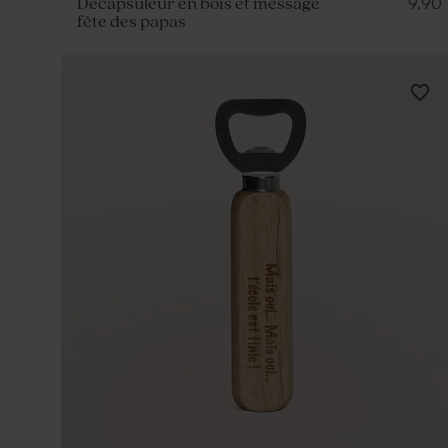
9,90
Décapsuleur en bois et message
fête des papas