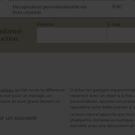
9,90
Décapsuleur personnalisable en
bois citation
Prénom
E-mail
informé.
uction.
 cadeau
qui fait toute la différence
Oubliez les gadgets impersonnels
e ce soit pour un mariage, un
repartent avec un objet à la fois 
soire en bois gravé devient un
personnalisée, ajoutez vos prén
rappellera cette belle journée à c
Le bois naturel apporte une touc
ur un souvenir
champêtre, bohème ou rustique ch
merveille avec une décoration en 