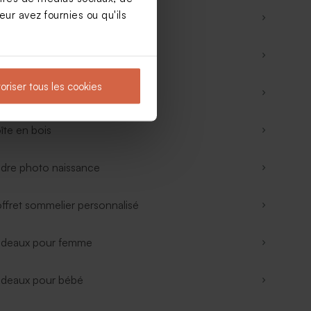
ur avez fournies ou qu'ils
deaux maître et maîtresse
deau de naissance
oriser tous les cookies
deau entreprise
îte en bois
dre photo naissance
ffret sommelier personnalisé
deaux pour femme
deaux pour bébé