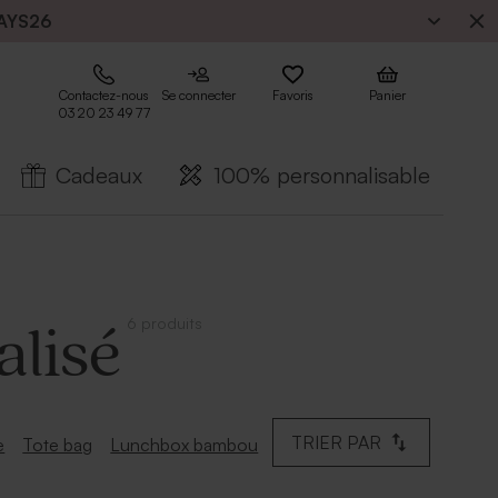
AYS26
Contactez-nous
Se connecter
Favoris
Panier
03 20 23 49 77
Cadeaux
100% personnalisable
6 produits
lisé
TRIER PAR
e
Tote bag
Lunchbox bambou