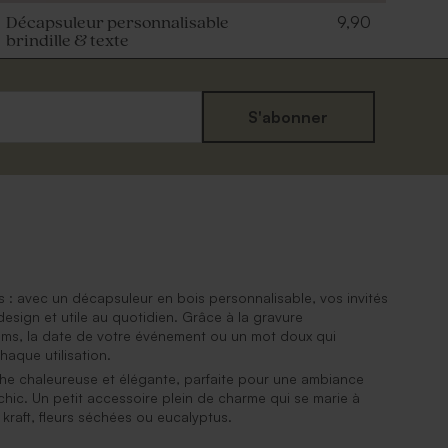
9,90
Décapsuleur personnalisable
brindille & texte
S'abonner
 : avec un décapsuleur en bois personnalisable, vos invités
design et utile au quotidien. Grâce à la gravure
oms, la date de votre événement ou un mot doux qui
haque utilisation.
he chaleureuse et élégante, parfaite pour une ambiance
ic. Un petit accessoire plein de charme qui se marie à
kraft, fleurs séchées ou eucalyptus.