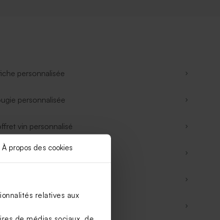
fiche personnalisée
ugie personnalisée
ffret vin personnalisé
À propos des cookies
te bag
pis de souris
onnalités relatives aux
deau Noël
aires de médias sociaux, de