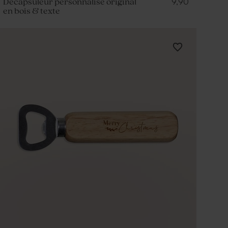
9,90
Décapsuleur personnalisé original
en bois & texte