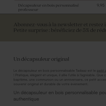
9,95
Décapsuleur en bois personnalisé
professeur
Abonnez-vous à la newsletter et restez 
Petite surprise : bénéficiez de 5% de réd
Un décapsuleur original
Le décapsuleur en bois personnalisable Tadaaz est le
petit
! Pratique, élégant et unique, il allie l’utile à l’agréable. Qu
baptême, une communion ou un anniversaire, ce petit acces
souvenir original et durable de votre événement.
Un décapsuleur en bois personnalisable po
authentique