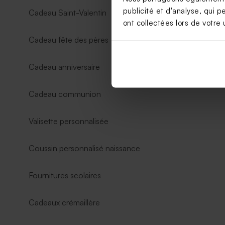
publicité et d'analyse, qui p
Cadeau Saint-Valentin
ont collectées lors de votre u
Cadeau fête des pères
Cadeau anniversaire
Cadeau communion
Valisette personnalisée
Coussin personnalisé naissance
Fournitures scolaires
Cadeaux crémaillère