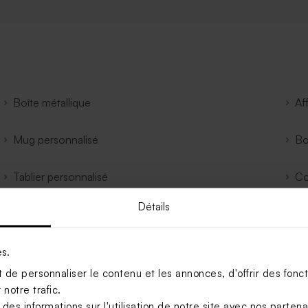
Boîte métallique
Af
Mug personnalisé
Bo
Tablier personnalisé
Co
Détails
Gourde personnalisée
To
Sous-verre Personnalisé
Ta
es.
de personnaliser le contenu et les annonces, d'offrir des foncti
Toise en bois
Ca
notre trafic.
s informations sur l'utilisation de notre site avec nos parten