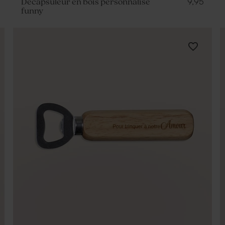
9,95
Décapsuleur en bois personnalisé
funny