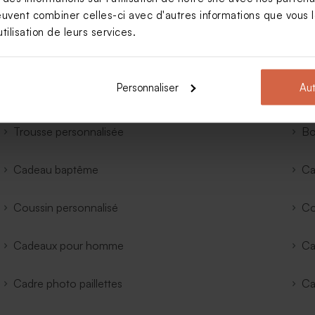
euvent combiner celles-ci avec d'autres informations que vous le
Cadeau mariage
Ca
tilisation de leurs services.
Cadeau fête des mères
Ca
Personnaliser
Aut
Cadeaux personnalisés
Ca
Trousse personnalisée
Bo
Cadeau baptême
Ca
Coussin personnalisé
Co
Cadeaux pour homme
Ca
Cadre photo paillettes
Ca