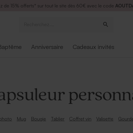
ez de
15% offerts* sur tout le site dès 60€ avec le code
AOUTD
Baptême
Anniversaire
Cadeaux invités
apsuleur personna
photo
Mug
Bougie
Tablier
Coffret vin
Valisette
Gourd