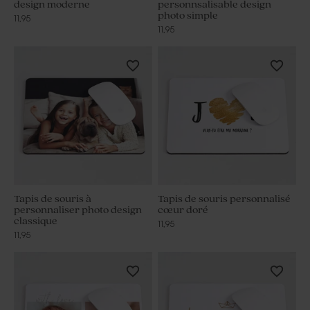
design moderne
personnsalisable design
photo simple
11,95
11,95
Tapis de souris à
Tapis de souris personnalisé
personnaliser photo design
cœur doré
classique
11,95
11,95