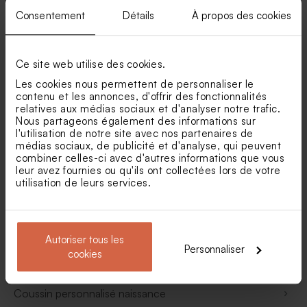
Consentement
Détails
À propos des cookies
Cadeau entreprise
Ce site web utilise des cookies.
Cadeau communion
Les cookies nous permettent de personnaliser le
contenu et les annonces, d'offrir des fonctionnalités
Trousse personnalisée
relatives aux médias sociaux et d'analyser notre trafic.
Nous partageons également des informations sur
l'utilisation de notre site avec nos partenaires de
Boîte en bois
médias sociaux, de publicité et d'analyse, qui peuvent
combiner celles-ci avec d'autres informations que vous
leur avez fournies ou qu'ils ont collectées lors de votre
Valisette personnalisée
utilisation de leurs services.
Cadeau baptême
Autoriser tous les
Personnaliser
cookies
Cadre photo naissance
Coussin personnalisé naissance