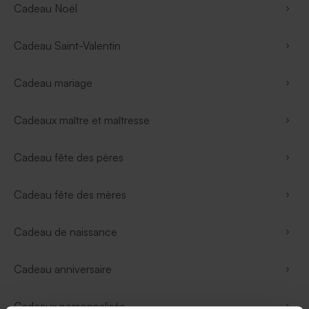
Cadeau Noël
Cadeau Saint-Valentin
Cadeau mariage
Cadeaux maître et maîtresse
Cadeau fête des pères
Cadeau fête des mères
Cadeau de naissance
Cadeau anniversaire
Cadeaux personnalisés