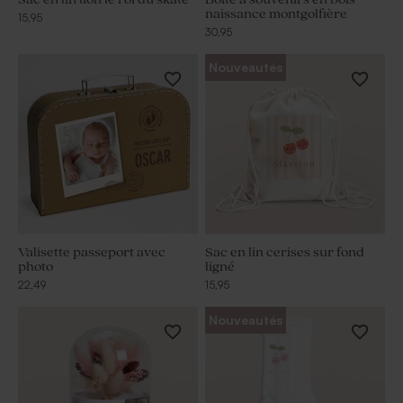
naissance montgolfière
15,95
30,95
Nouveautés
Valisette passeport avec
Sac en lin cerises sur fond
photo
ligné
22,49
15,95
Nouveautés