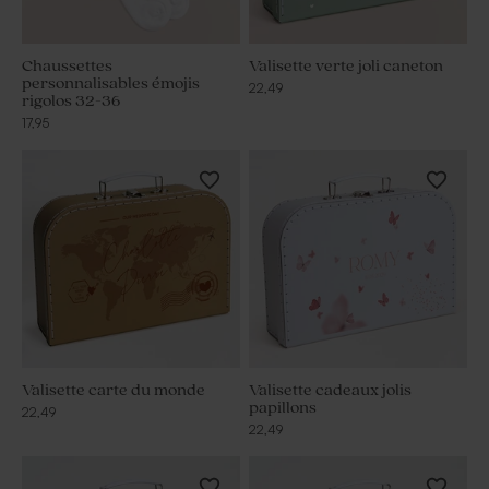
Chaussettes
Valisette verte joli caneton
personnalisables émojis
22,49
rigolos 32-36
17,95
Valisette carte du monde
Valisette cadeaux jolis
papillons
22,49
22,49