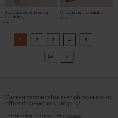
Sac à dos teddy prénom
Valisette renard paisible
brodé beige
22,49
34,95
1
2
3
4
5
...
29
Cadeau personnalisé avec photo et texte :
offrez des émotions uniques !
Offrir un cadeau, c’est bien. Offrir un
cadeau