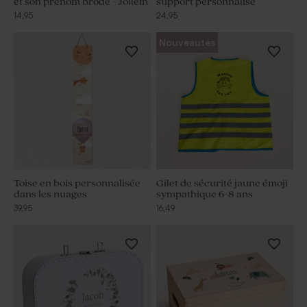
et son prénom brodé - Jollein
support personnalisé
14,95
24,95
Nouveautés
Toise en bois personnalisée
Gilet de sécurité jaune émoji
dans les nuages
sympathique 6-8 ans
39,95
16,49