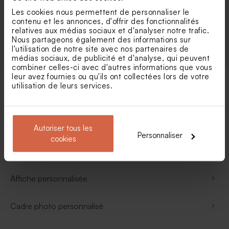
sourire (ou rire !), un message de ses enfants, un
tablier de
Les cookies nous permettent de personnaliser le
cuisine personnalisé
, un
coffret de vin
, et vous obtenez un
contenu et les annonces, d'offrir des fonctionnalités
souvenir inoubliable.
relatives aux médias sociaux et d'analyser notre trafic.
Nous partageons également des informations sur
l'utilisation de notre site avec nos partenaires de
médias sociaux, de publicité et d'analyse, qui peuvent
combiner celles-ci avec d'autres informations que vous
leur avez fournies ou qu'ils ont collectées lors de votre
utilisation de leurs services.
Vos catégories préférées
Diffuseur de parfum
Autoriser tous les
Personnaliser
cookies
Boîte métallique
Affiche personnalisée
Cadre photo personnalisé