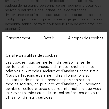
émouvant. Pour célébrer cette occasion spéciale, offrez un
cadeau de naissance personnalisé qui touchera le cœur des
nouveaux parents. Chez Tadaaz, nous comprenons
l'importance de créer des cadeaux uniques et mémorables, et
c'est pourquoi nous proposons une large gamme de produits
personnalisables, parfaits pour accueillir bébé avec amour et
originalité.
Offrez un cadeau de naissance personnalisé à vos
Consentement
Détails
À propos des cookies
proches en guise de souvenir
La naissance d’un enfant représente l’un des plus beaux
moments d’une vie pour les parents. Et oui ce n’est pas rien
Ce site web utilise des cookies.
lorsqu’un nouveau membre arrive dans la famille, tout le
Les cookies nous permettent de personnaliser le
monde attend cette arrivée avec impatience. Après avoir reçu
contenu et les annonces, d'offrir des fonctionnalités
le
faire part
de naissance, nombreux seront ceux qui gâteront
relatives aux médias sociaux et d'analyser notre trafic.
votre petit bout avec des jouets, des vêtements et autres
Nous partageons également des informations sur
objets de naissance. Afin que cet instant reste gravé dans les
l'utilisation de notre site avec nos partenaires de
mémoires de chacun, nous avons créé une gamme cadeau de
médias sociaux, de publicité et d'analyse, qui peuvent
naissance personnalisé. Cela vous permettra aussi de les
combiner celles-ci avec d'autres informations que vous
remercier à votre tour !
leur avez fournies ou qu'ils ont collectées lors de votre
Le concept est simple : vous choisissez un objet, vous le
utilisation de leurs services.
personnalisez avec le prénom, la photo de votre petite fille ou
petit garçon ainsi que sa date de naissance. Ensuite à vous