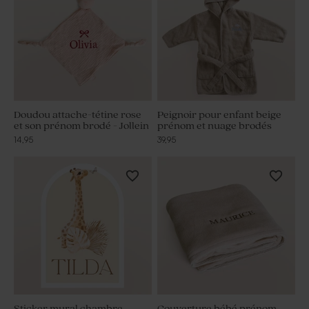
Doudou attache-tétine rose
Peignoir pour enfant beige
et son prénom brodé - Jollein
prénom et nuage brodés
14,95
39,95
Sticker mural chambre
Couverture bébé prénom