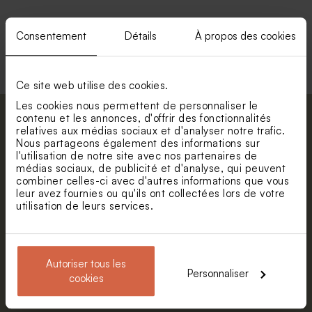
Nouveautés
Consentement
Détails
À propos des cookies
Voir +
Ce site web utilise des cookies.
Les cookies nous permettent de personnaliser le
contenu et les annonces, d'offrir des fonctionnalités
Abonnez-vous à la newsletter et restez
relatives aux médias sociaux et d'analyser notre trafic.
informé. Petite surprise : bénéficiez de 5%
Nous partageons également des informations sur
l'utilisation de notre site avec nos partenaires de
de réduction.
Valisette de naissance
Sac en lin cerises sur fond
médias sociaux, de publicité et d'analyse, qui peuvent
champ de fleurs
ligné
Prénom
combiner celles-ci avec d'autres informations que vous
leur avez fournies ou qu'ils ont collectées lors de votre
utilisation de leurs services.
E-mail
Autoriser tous les
Personnaliser
S'abonner
cookies