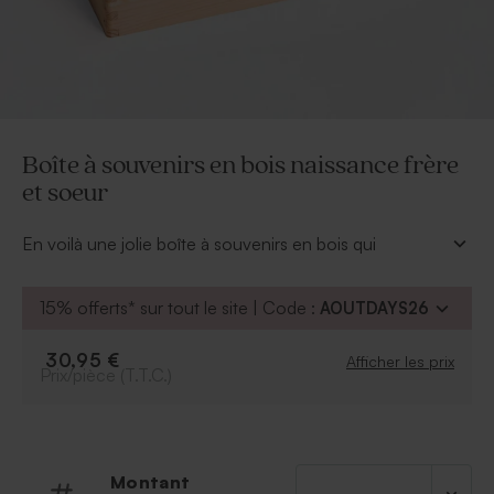
Boîte à souvenirs en bois naissance frère
et soeur
En voilà une jolie boîte à souvenirs en bois qui
renfermera ses plus beaux secrets ou ses cartes
anniversaire au fil des années. Elle se grave de son
15% offerts* sur tout le site | Code :
AOUTDAYS26
prénom.
* Dimensions : L 30 cm x l 19,8 cm x H 13,2 cm
30,95 €
Afficher les prix
* Boite en bois avec charnière avec le texte de votre
Prix/pièce (T.T.C.)
choix
Montant