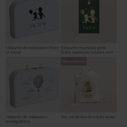
Valisette de naissance frère
Étiquette baptême petit
et soeur
frère imitation velours vert
Nouveautés
Valisette de naissance
Sac en lin lion le roi du skate
montgolfière