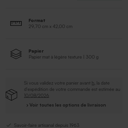
Possibilité d'ajouter le symbole de votre choix
grâce à notre outil de personnalisation.
À retenir :
Format
29,70 cm x 42,00 cm
Qualité du papier : papier cartonné épais. Finition
naturel.
Format :
29,70*42cm
L'affiche est vendue
sans
le cadre.
Papier
Papier mat à légère texture | 300 g
Si vous validez votre panier avant
h
, la date
d'expédition de votre commande est estimée au
10/08/2026
› Voir toutes les options de livraison
Savoir-faire artisanal depuis 1963