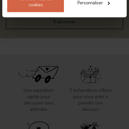
Personnaliser
cookies
S'abonner
Boite à souvenirs en bois
Sac cordon enfant fille biche
jolie biche
Une expédition
2 échantillons offerts
rapide pour
pour vous aider à
découvrir sans
prendre une
attendre
décision
Valisette de naissance
Valisette de naissance
montgolfière
champ de fleurs