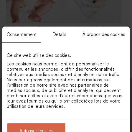
Body naissance fille biche et
Cartes étapes bébé biche et
prénom
compagnie
Consentement
Détails
À propos des cookies
Ce site web utilise des cookies.
Voir +
Les cookies nous permettent de personnaliser le
contenu et les annonces, d'offrir des fonctionnalités
relatives aux médias sociaux et d'analyser notre trafic.
Nous partageons également des informations sur
l'utilisation de notre site avec nos partenaires de
Abonnez-vous à la newsletter et restez
médias sociaux, de publicité et d'analyse, qui peuvent
combiner celles-ci avec d'autres informations que vous
informé. Petite surprise : bénéficiez de 5%
leur avez fournies ou qu'ils ont collectées lors de votre
de réduction.
utilisation de leurs services.
Boite à souvenirs en bois
Etiquette baptême
jolie biche
champêtre
Prénom
E-mail
Autoriser tous les