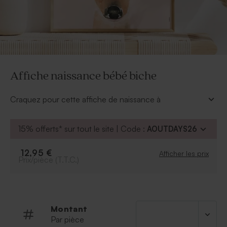
Affiche naissance bébé biche
Craquez pour cette affiche de naissance à
personnaliser. Cette jolie petite biche viendra embellir
la chambre de bébé.
15% offerts* sur tout le site | Code :
AOUTDAYS26
À personnaliser :
Prénom de l'enfant
12,95 €
Afficher les prix
Prix/pièce (T.T.C.)
Date de la naissance
Heure de la naissance
Taille du bébé
Poids du bébé
Police
Montant
Couleur de la police
Par pièce