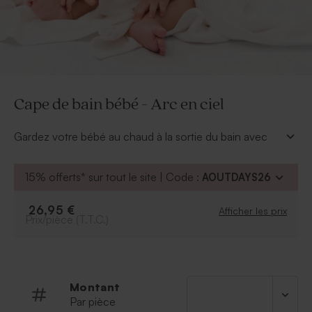
Cape de bain bébé - Arc en ciel
Gardez votre bébé au chaud à la sortie du bain avec
cette cape de bain bébé personnalisée de son prénom
et de jolis motifs arc-en-ciel.
15% offerts* sur tout le site | Code :
AOUTDAYS26
* Cape de bain à personnaliser avec notre outil de
personnalisation en ligne.
26,95 €
Afficher les prix
*
Conseils d'entretien :
Lavage à 40°, Javel interdit,
Prix/pièce (T.T.C.)
Séchage machine interdit, Repassage au fer interdit
*
Composition :
100% coton, capuchon 100%
polyester
* OEKO-TEX standard 100 label
Montant
Par pièce