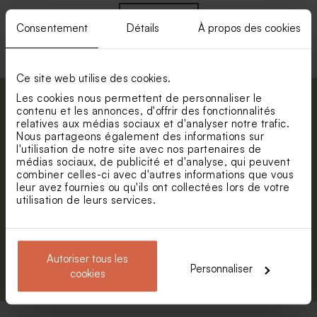
Voir +
Consentement
Détails
À propos des cookies
Ce site web utilise des cookies.
Les cookies nous permettent de personnaliser le
Abonnez-vous à la newsletter et restez
contenu et les annonces, d'offrir des fonctionnalités
relatives aux médias sociaux et d'analyser notre trafic.
informé. Petite surprise : bénéficiez de 5%
Nous partageons également des informations sur
de réduction.
Valisette passeport avec
Valisette personnalisable
l'utilisation de notre site avec nos partenaires de
photo
Prénom
médias sociaux, de publicité et d'analyse, qui peuvent
combiner celles-ci avec d'autres informations que vous
leur avez fournies ou qu'ils ont collectées lors de votre
E-mail
utilisation de leurs services.
Autoriser tous les
S'abonner
Personnaliser
cookies