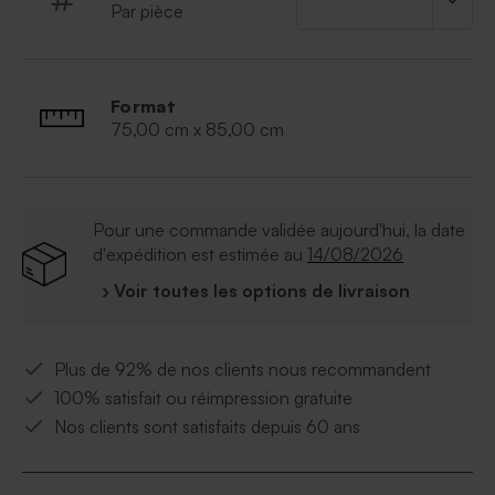
Par pièce
- matériau : 100 % coton
Instructions de lavage :
- laver à 40°
- repasser à température moyenne (max. 150°)
Format
- sécher au sèche-linge
75,00 cm x 85,00 cm
- ne pas nettoyer à la vapeur
Pour une commande validée aujourd'hui, la date
d'expédition est estimée au
14/08/2026
› Voir toutes les options de livraison
Plus de 92% de nos clients nous recommandent
100% satisfait ou réimpression gratuite
Nos clients sont satisfaits depuis 60 ans