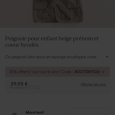
Peignoir pour enfant beige prénom et
coeur brodés
Ce peignoir ultra doux en éponge enveloppe votre
enfant de chaleur et de confort après le bain, la piscine
ou au réveil. Sa capuche ornée de petites oreilles lui
15% offerts* sur tout le site | Code :
AOUTDAYS26
donne un charme irrésistible, tandis que la
personnalisation au prénom en fait un cadeau unique
39,95 €
Afficher les prix
et attentionné.
Prix/pièce (T.T.C.)
À retenir :
- convient de 12 mois à 24 mois
- hauteur du produit : 85 cm
- largeur du produit : 75 cm
Montant
- longueur du produit : 85 cm