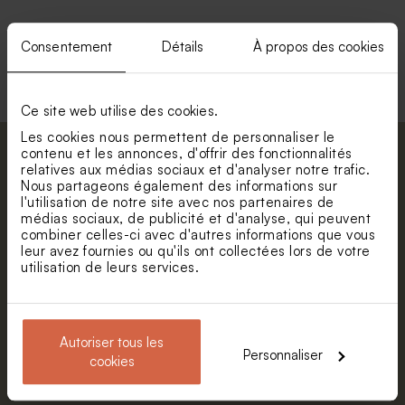
Nouveautés
Consentement
Détails
À propos des cookies
Voir +
Ce site web utilise des cookies.
Les cookies nous permettent de personnaliser le
contenu et les annonces, d'offrir des fonctionnalités
Abonnez-vous à la newsletter et restez
relatives aux médias sociaux et d'analyser notre trafic.
informé. Petite surprise : bénéficiez de 5%
Nous partageons également des informations sur
l'utilisation de notre site avec nos partenaires de
de réduction.
Cadre coulissant en bois
Valisette de naissance
médias sociaux, de publicité et d'analyse, qui peuvent
pour photos de vacances
champ de fleurs
Prénom
combiner celles-ci avec d'autres informations que vous
leur avez fournies ou qu'ils ont collectées lors de votre
Nouveautés
utilisation de leurs services.
E-mail
Autoriser tous les
Personnaliser
S'abonner
cookies