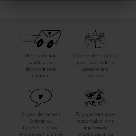
Boîte à souvenirs en bois
Album photo de vacances
naissance montgolfière
couleur estivale
Une expédition
2 échantillons offerts
rapide pour
pour vous aider à
découvrir sans
prendre une
attendre
décision
Valisette passeport avec
Valisette cadeaux jolis
photo
papillons
Soyez pleinement
Engagement éco-
Satisfait ou
responsable : une
bénéficiez d'une
impression
réimpression gratuite
respectueuse de