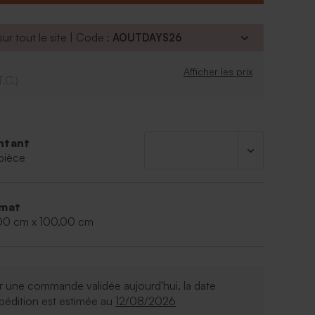
on 40 % acrylique
100 % polyester
ur tout le site | Code :
AOUTDAYS26
 : 75 x 100 cm
Couverture Jollein - marque de produits pour
Afficher les prix
garantit une qualité supérieure à un prix
T.C.)
.
ntant
pièce
mat
00 cm x 100,00 cm
 une commande validée aujourd'hui, la date
pédition est estimée au
12/08/2026