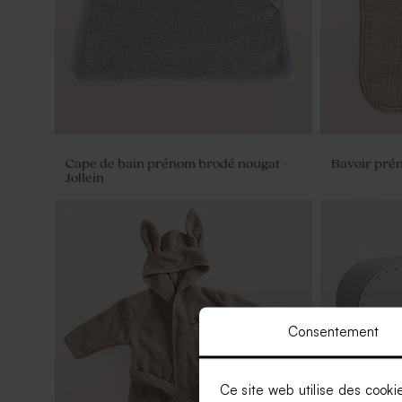
Cape de bain prénom brodé nougat -
Bavoir pré
Jollein
Consentement
Ce site web utilise des cooki