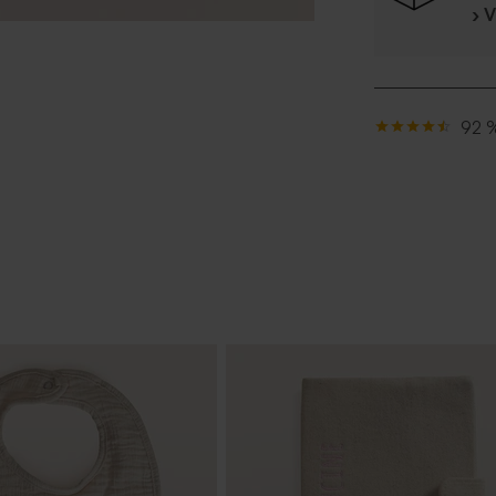
› 
92 %