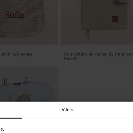
nom brodé ivoire
Couverture de carnet de santé en
brodée
Détails
es.