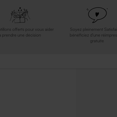
e naissance champ de fleurs
Boîte à souvenirs en bois naissanc
montgolfière
tillons offerts pour vous aider
Soyez pleinement Satisfai
à prendre une décision
bénéficiez d'une réimpres
gratuite
ersonnalisable