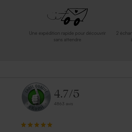
Sac en lin lion le roi du skate
Valisette d
Une expédition rapide pour découvrir
2 échan
sans attendre
4.7
/
5
4863 avis
Valisette passeport avec photo
Valisette p