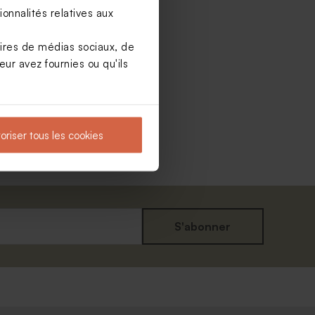
onnalités relatives aux
aires de médias sociaux, de
ur avez fournies ou qu'ils
Nouveautés
oriser tous les cookies
S'abonner