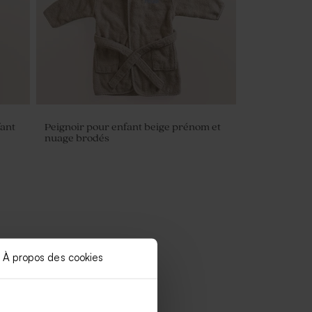
fant
Peignoir pour enfant beige prénom et
nuage brodés
À propos des cookies