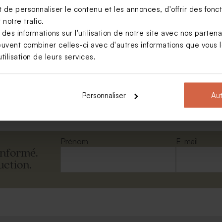
de personnaliser le contenu et les annonces, d'offrir des foncti
notre trafic.
s informations sur l'utilisation de notre site avec nos parten
euvent combiner celles-ci avec d'autres informations que vous le
e naissance montgolfière
tilisation de leurs services.
Voir +
Personnaliser
Aut
Prénom
E-mail
informé.
uction.