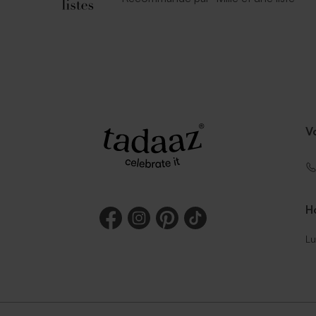
V
Ho
Lu