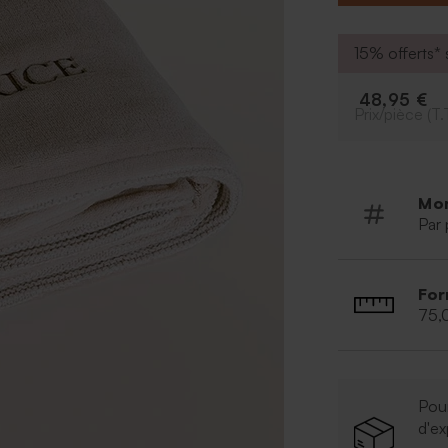
60 % cot
doublure-
15% offerts* s
Dimension
Marque : 
48,95 €
bébés qui 
Prix/pièce (T.
abordable
Mo
Par 
For
75,
Pour
d'ex