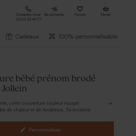
Contactez-nous
Se connecter
Favoris
Panier
03 20 23 49 77
Cadeaux
100% personnalisable
ure bébé prénom brodé
 Jollein
nte, cette couverture couleur nougat
é de chaleur et de tendresse. Sa broderie
apporte une touche unique pour un cadeau plein
Personnaliser