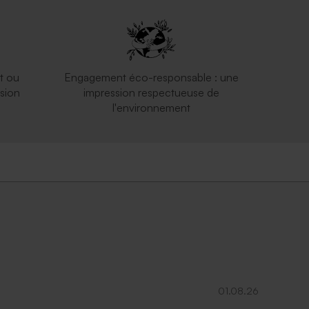
e
Sac en lin cerises sur fond ligné
t ou
Engagement éco-responsable : une
sion
impression respectueuse de
l'environnement
01.08.26