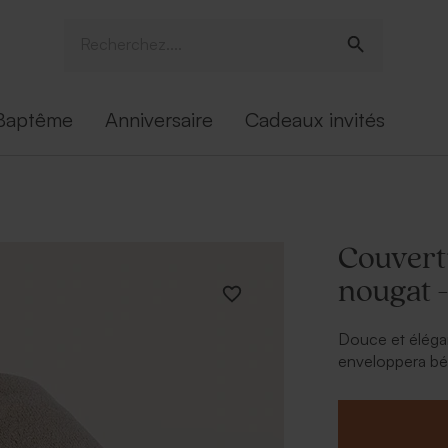
Baptême
Anniversaire
Cadeaux invités
Couvert
nougat -
Douce et éléga
enveloppera béb
personnalisée 
d’amour !
À retenir :