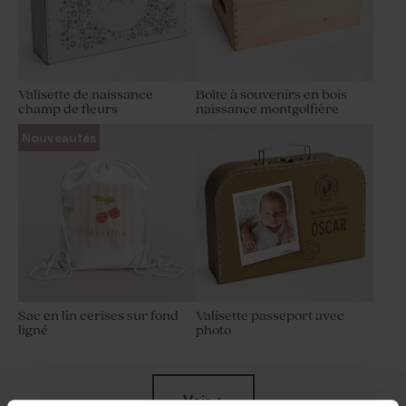
Valisette de naissance
Boîte à souvenirs en bois
champ de fleurs
naissance montgolfière
Nouveautés
Sac en lin cerises sur fond
Valisette passeport avec
ligné
photo
Voir +