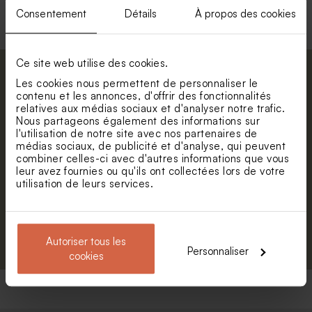
Consentement
Détails
À propos des cookies
Ce site web utilise des cookies.
Abonnez-vous à la newsletter et restez
Les cookies nous permettent de personnaliser le
informé. Petite surprise : bénéficiez de 5%
contenu et les annonces, d'offrir des fonctionnalités
relatives aux médias sociaux et d'analyser notre trafic.
de réduction.
Valisette personnalisable
Valisette dinosaure
Nous partageons également des informations sur
géométrique
Prénom
l'utilisation de notre site avec nos partenaires de
médias sociaux, de publicité et d'analyse, qui peuvent
combiner celles-ci avec d'autres informations que vous
E-mail
leur avez fournies ou qu'ils ont collectées lors de votre
utilisation de leurs services.
S'abonner
Autoriser tous les
Personnaliser
cookies