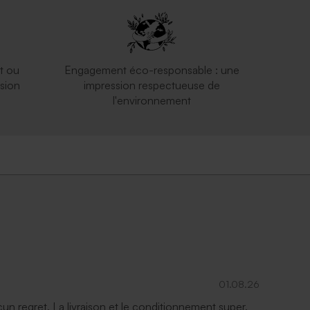
t ou
Engagement éco-responsable : une
sion
impression respectueuse de
l'environnement
01.08.26
ucun regret. La livraison et le conditionnement super.