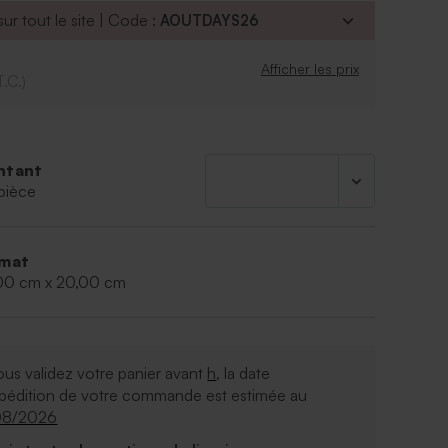
ées
ur tout le site | Code :
AOUTDAYS26
principal zippé
Afficher les prix
achable pour un rebranding facile
T.C.)
tres
40 x 20 x 20
ntant
pièce
mat
00 cm x 20,00 cm
ous validez votre panier avant
h
, la date
xpédition de votre commande est estimée au
08/2026