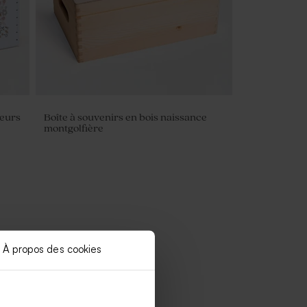
leurs
Boîte à souvenirs en bois naissance
montgolfière
À propos des cookies