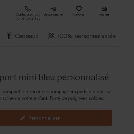
Contactez-nous
Se connecter
Favoris
Panier
03 20 23 49 77
Cadeaux
100% personnalisable
port mini bleu personnalisé
t compact et robuste accompagnera parfaitement
piscine de votre enfant. Doté de poignées solides,
sporter maillot, serviette, lunettes et affaires de
te simplicité. Personnalisez selon vos envies !
Personnaliser
ter
movible et réglable