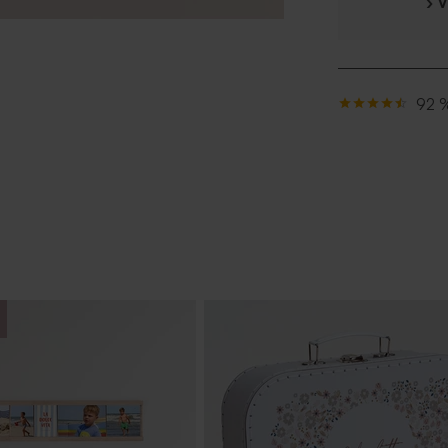
› 
92 %