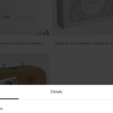
ssant en bois pour photos
Valisette de naissance champ de f
s
Détails
es.