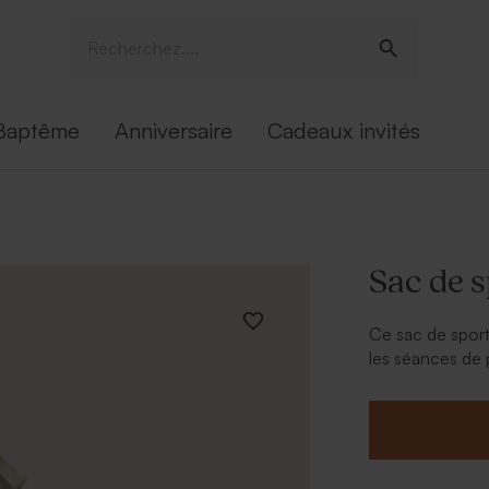
Baptême
Anniversaire
Cadeaux invités
Sac de s
Ce sac de spor
les séances de 
il permet de tran
rechange en tou
À retenir :
- 100 % polyes
- bandoulière a