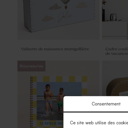
Valisette de naissance montgolfière
Cadre couli
de vacance
Nouveautés
Consentement
Ce site web utilise des cooki