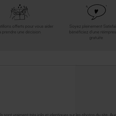
arte du monde
tillons offerts pour vous aider
Soyez pleinement Satisfai
à prendre une décision
bénéficiez d'une réimpres
gratuite
ils sont vraiment très jolis et identiques sur les photos du site. A