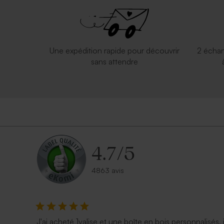
Valisette personnalisable
Valisette c
Une expédition rapide pour découvrir
2 échan
sans attendre
4.7
/
5
4863 avis
J'ai acheté 1valise et une boîte en bois personnalisés, 