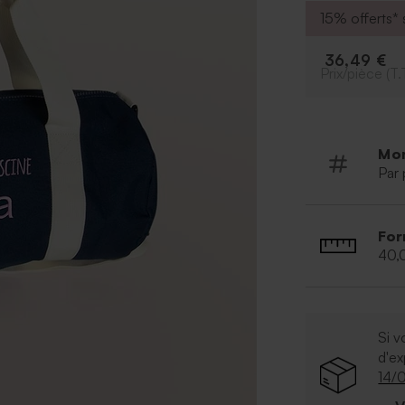
- poignées tiss
15% offerts* s
- compartiment 
- poche zippée
36,49 €
- étiquette dét
Prix/pièce (T.
- capacité : 12 li
- dimensions : 
Mo
Par 
For
40,
Si v
d'e
14/