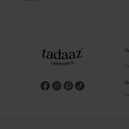
V
Ho
Lu