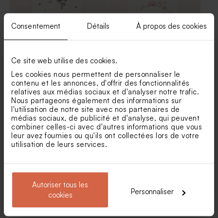
Consentement
Détails
À propos des cookies
Ce site web utilise des cookies.
Les cookies nous permettent de personnaliser le
contenu et les annonces, d'offrir des fonctionnalités
Menu mariage fleurs
Menu mariage bouquet floral
relatives aux médias sociaux et d'analyser notre trafic.
eucalyptus et dorure
rose et blanc
Carton invitation mariage
Sticker autocollant mariage
Nous partageons également des informations sur
fleurs champêtres
thème champêtre
l'utilisation de notre site avec nos partenaires de
médias sociaux, de publicité et d'analyse, qui peuvent
combiner celles-ci avec d'autres informations que vous
leur avez fournies ou qu'ils ont collectées lors de votre
utilisation de leurs services.
Autoriser tous les
Personnaliser
cookies
Menu mariage couronne
Carte menu mariage
florale dorée
eucalyptus (calque)