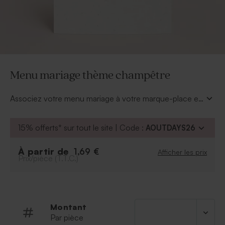
Menu mariage thème champêtre
Associez votre menu mariage à votre marque-place et
rond de serviette sur le thème champêtre. Ajoutez les
délicieux mets qui seront servis lors de votre repas de
15% offerts* sur tout le site | Code :
AOUTDAYS26
noces, et voilà votre décoration de table faite dans les
moindres détails.
À partir de
1,69 €
Afficher les prix
Prix/pièce (T.T.C.)
Montant
Par pièce